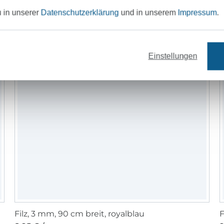
Um mich weiterzubilden habe ich erfolgr
u in unserer
Datenschutzerklärung
und in unserem
Impressum
.
Fernkurs "Mode schneidern und gestalten
Laudius Uni absolviert.
Einstellungen
Bei MiToSa-Kreativ findet ihr außerdem S
Plotterdateien, die ich für meine beiden 
Jahre)
gezeichnet und digitalisiert habe u
Nähwelt, also mit euch teilen möchte.
Designbeispiele zu meinen Schnitten, den
Plotterdateien findet ihr auf meiner Faceb
Instagram und unter www.mitosa-kreativ.d
Ich freue mich sehr über eueren Besuch
Profil und noch mehr über Bilder von eu
meinen Schnitten oder mit meinen Datei
Filz, 3 mm, 90 cm breit, royalblau
F
Liebste Grüße und ganz viel Spaß,