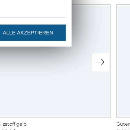
eich den
" an der
ALLE AKZEPTIEREN
tickdateien und
Mädels
(7 und 10
nd mit der
 Stick- und
ookseite, bei
e .
 auf meinem
ren Werken nach
en.
ilzstoff gelb