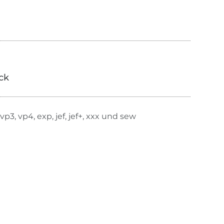
ick
 vp3, vp4, exp, jef, jef+, xxx und sew