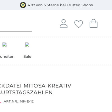
orkasse
4.87 von 5 Sterne bei Trusted Shops
In deinem Konto anmelden o
Du hast keine Artike
Du hast kein
Anmelden
Deine Favorite
Dein W
uheiten
Sale
CKDATEI MITOSA-KREATIV
BURTSTAGSZAHLEN
ART.NR.:
MK-E-12