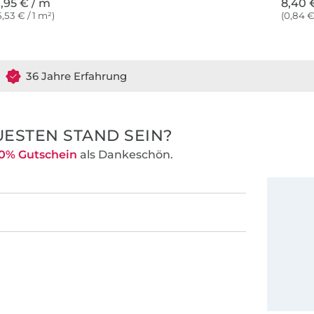
,95 € / m
8,40 €
5,53 € / 1 m²)
(0,84 €
36 Jahre Erfahrung
ESTEN STAND SEIN?
0% Gutschein
als Dankeschön.