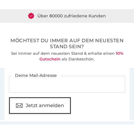
teilweise zu sticken, außer es ist im
Über 80000 zufriedene Kunden
Artikelbeschreibungstext ausdrücklich erlaubt
36 Jahre Erfahrung
Grundelemente für eigene Designs zu
verwenden und diese zu vertreiben
MÖCHTEST DU IMMER AUF DEM NEUESTEN
die Stickdatei(en) zu kopieren, zu verändern
STAND SEIN?
oder zu verkaufen.
Sei immer auf dem neuesten Stand & erhalte einen
10%
Gutschein
als Dankeschön.
Für den Stoffe Hemmers Newsletter anmelden
Deine Mail-Adresse
Jetzt anmelden