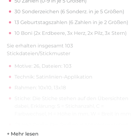
50 Zahlen (0-9 in je 5 Größen)
30 Sonderzeichen (6 Sonderz. in je 5 Größen)
13 Geburtstagszahlen (6 Zahlen in je 2 Größen)
10 Boni (2x Erdbeere, 3x Herz, 2x Pilz, 3x Stern)
Sie erhalten insgesamt 103
Stickdateien/Stickmuster
Motive: 26, Dateien: 103
Technik: Satinlinien-Applikation
Rahmen: 10x10, 13x18
Stiche: Die Stiche stehen auf den Übersichten
dabei, Erklärung: S = Stichanzahl, C =
Farbwechsel, H = Höhe in mm, W = Breit in mm
Objekt Größe: Die Größen in Millimeter stehen
auf den Übersichten dabei.