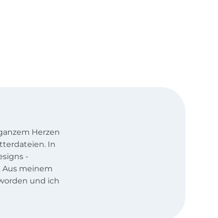
t ganzem Herzen
tterdateien. In
signs -
rt. Aus meinem
worden und ich
individuelle von