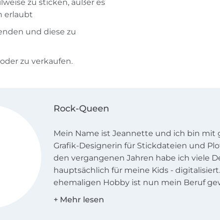
ilweise zu sticken, außer es
h erlaubt
enden und diese zu
 oder zu verkaufen.
Rock-Queen
Mein Name ist Jeannette und ich bin mi
Grafik-Designerin für Stickdateien und Plo
den vergangenen Jahren habe ich viele De
hauptsächlich für meine Kids - digitalisie
ehemaligen Hobby ist nun mein Beruf ge
bin bereits im 12. Jahr kreativ.
Im Rock-Queen-Shop finden Sie kreative, 