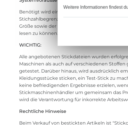
Systemvoraussetzungen:
Weitere Informationen findest d
Benötigt wird eine handelsübliche elektronis
Stichzahlbegrenzung mit einem Stickrahmen 
Größe sowie der Möglichkeit eines der oben g
lesen zu können.
WICHTIG:
Alle angebotenen Stickdateien wurden erfolgre
Maschinen als auch auf verschiedenen Stoffen 
getestet. Darüber hinaus, wird ausdrücklich em
Kleidungsstücke sticken, ein Test-Stick zu mac
keine befriedigenden Ergebnisse erzielen, wend
Stickmaschinenhändler um gemeinsam das Pr
wird die Verantwortung für inkorrekte Arbeit
Rechtliche Hinweise
Beim Verkauf von bestickten Artikeln ist "Stic