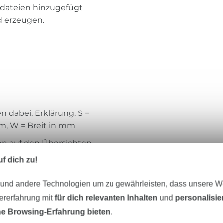
kdateien hinzugefügt
d erzeugen.
n dabei, Erklärung: S =
mm, W = Breit in mm
hen auf den Übersichten
f dich zu!
XXX
 und andere Technologien um zu gewährleisten, dass unsere 
f einzelner Stickdateien ist
zererfahrung mit
für dich relevanten Inhalten
und
personalisi
e Browsing-Erfahrung bieten
.