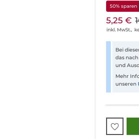
50% sparen
5,25 €
inkl. MwSt., 
Bei dies
das nach
und Ausd
Mehr Inf
unseren