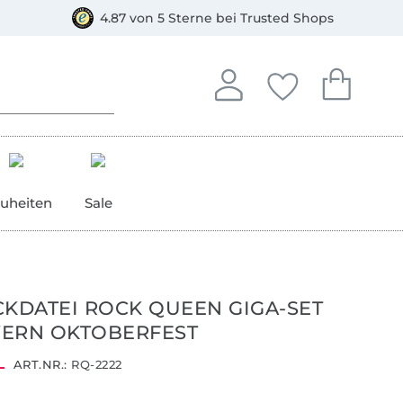
orkasse
4.87 von 5 Sterne bei Trusted Shops
In deinem Konto anmelden o
Du hast keine Artike
Du hast kein
Anmelden
Deine Favorite
Dein W
uheiten
Sale
CKDATEI ROCK QUEEN GIGA-SET
YERN OKTOBERFEST
ART.NR.:
RQ-2222