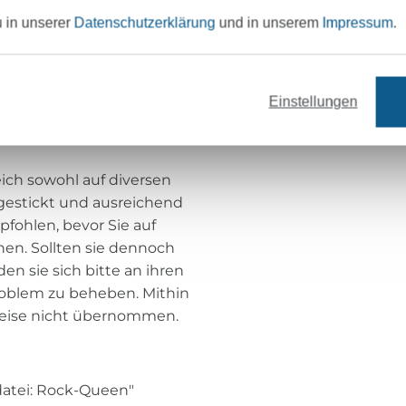
u in unserer
Datenschutzerklärung
und in unserem
Impressum
.
che Stickmaschine ohne
in der oben genannten
enannten Stickdateiformate
Einstellungen
ich sowohl auf diversen
gestickt und ausreichend
pfohlen, bevor Sie auf
hen. Sollten sie dennoch
en sie sich bitte an ihren
oblem zu beheben. Mithin
sweise nicht übernommen.
kdatei: Rock-Queen"