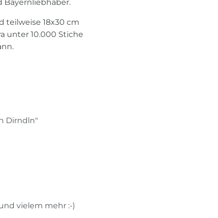
nd Bayernliebhaber.
nd teilweise 18x30 cm
a unter 10.000 Stiche
ann.
n Dirndln"
nd vielem mehr :-)