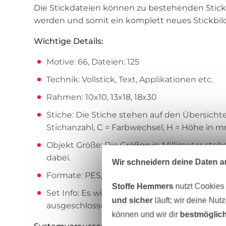
Die Stickdateien können zu bestehenden Stic
werden und somit ein komplett neues Stickbil
Wichtige Details:
Motive: 66, Dateien: 125
Technik: Vollstick, Text, Applikationen etc.
Rahmen: 10x10, 13x18, 18x30
Stiche: Die Stiche stehen auf den Übersichte
Stichanzahl, C = Farbwechsel, H = Höhe in 
Objekt Größe: Die Größen in Millimeter ste
dabei.
Wir schneidern deine Daten au
Formate: PES, JEF, EXP, DST, VIP, VP3, HUS, 
Stoffe Hemmers
nutzt Cookies
Set Info: Es wird nur als Set verkauft, Verkau
und sicher
läuft; wir deine Nut
ausgeschlossen.
können und wir dir
bestmöglich