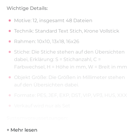
Wichtige Details:
Motive: 12, insgesamt 48 Dateien
Technik: Standard Text Stich, Krone Vollstick
Rahmen: 10x10, 13x18, 16x26
Stiche: Die Stiche stehen auf den Übersichten
dabei, Erklärung: S = Stichanzahl, C =
Farbwechsel, H = Höhe in mm, W = Breit in mm
Objekt Größe: Die Größen in Millimeter stehen
auf den Übersichten dabei.
Formate: PES, JEF, EXP, DST, VIP, VP3, HUS, XXX
Verkauf wird nur als Set
Systemvoraussetzungen:
Benötigt wird eine handelsübliche elektronische