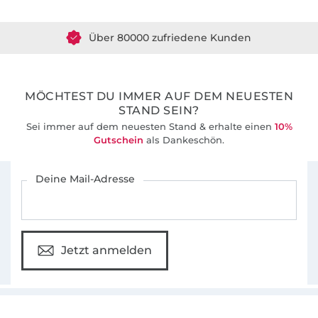
Artikelbeschreibungstext ausdrücklich erlaubt
Über 80000 zufriedene Kunden
Grundelemente für eigene Designs zu
verwenden und diese zu vertreiben
36 Jahre Erfahrung
die Stickdatei(en) zu kopieren, zu verändern
oder zu verkaufen.
MÖCHTEST DU IMMER AUF DEM NEUESTEN
STAND SEIN?
Sei immer auf dem neuesten Stand & erhalte einen
10%
Gutschein
als Dankeschön.
Für den Stoffe Hemmers Newsletter anmelden
Deine Mail-Adresse
Jetzt anmelden