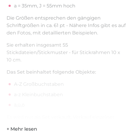
a = 35mm, J = 55mm hoch
Die Größen entsprechen den gängigen
Schriftgrößen in ca. 61 pt - Nähere Infos gibt es auf
den Fotos, mit detaillierten Beispielen.
Sie erhalten insgesamt 55
Stickdateien/Stickmuster - für Stickrahmen 10 x
10 cm.
Das Set beinhaltet folgende Objekte:
A-Z Großbuchstaben
a-z Kleinbuchstaben
ä,ü,ö
Es wird nur als Set verkauft, Verkauf einzelner
Stickdateien ist ausgeschlossen.