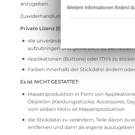
anzugeben.
Weitere Informationen findest d
Zuwiderhandlungen können strafrechtlich verf
Private Lizenz (STANDARD): es ist GESTATTET:
die unveränderten Stickdateien / Stickmuste
aufzubringen und gewerblich zu vertreiben 
Applikationen (Buttons) oder ITH's zu stick
Farben innerhalb der Stickdatei ändern oder
Es ist NICHT GESTATTET:
Massenproduktion in Form von Applikatione
Objekten (Kleidungsstücke, Accessoires, Ge
vom selben Motiv ist Massenproduktion
die Stickdatei zu verändern, Teile davon z
entfernen und dann als eigene auszugeben