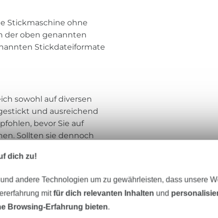
che Stickmaschine ohne
in der oben genannten
enannten Stickdateiformate
ich sowohl auf diversen
gestickt und ausreichend
pfohlen, bevor Sie auf
hen. Sollten sie dennoch
en sie sich bitte an ihren
f dich zu!
oblem zu beheben. Mithin
sweise nicht übernommen.
 und andere Technologien um zu gewährleisten, dass unsere 
zererfahrung mit
für dich relevanten Inhalten
und
personalisi
e Browsing-Erfahrung bieten
.
kdatei: Rock-Queen"