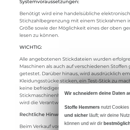
Systemvoraussetzungen:
Benötigt wird eine handelsübliche elektronis
Stichzahlbegrenzung mit einem Stickrahmen 
Größe sowie der Möglichkeit eines der oben g
lesen zu können.
WICHTIG:
Alle angebotenen Stickdateien wurden erfolgre
Maschinen als auch auf verschiedenen Stoffen 
getestet. Darüber hinaus, wird ausdrücklich em
Kleidungsstücke sticken, ein Test-Stick zu mac
keine befriedigenden Ergebnisse erzielen, wend
Wir schneidern deine Daten au
Stickmaschinenhändler um gemeinsam das Pr
wird die Verantwortung für inkorrekte Arbeit
Stoffe Hemmers
nutzt Cookies
Rechtliche Hinweise
und sicher
läuft; wir deine Nut
können und wir dir
bestmöglich
Beim Verkauf von bestickten Artikeln ist "Stic