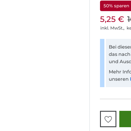
50% sparen
5,25 €
inkl. MwSt., 
Bei dies
das nach
und Ausd
Mehr Inf
unseren