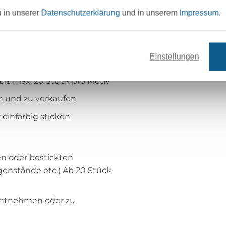
u in unserer
Datenschutzerklärung
und in unserem
Impressum
.
olgt werden!
Einstellungen
r auf beliebige Materialien
bis max. 20 Stück pro Motiv
en und zu verkaufen
 einfarbig sticken
n oder bestickten
genstände etc.) Ab 20 Stück
u entnehmen oder zu