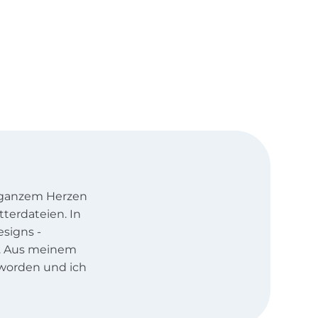
t ganzem Herzen
tterdateien. In
signs -
rt. Aus meinem
worden und ich