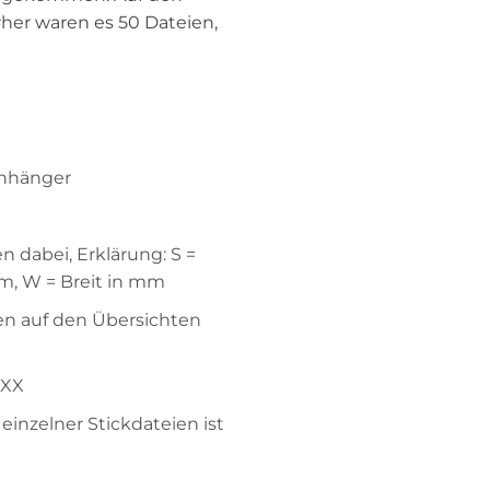
rher waren es 50 Dateien,
lanhänger
n dabei, Erklärung: S =
mm, W = Breit in mm
hen auf den Übersichten
XXX
f einzelner Stickdateien ist