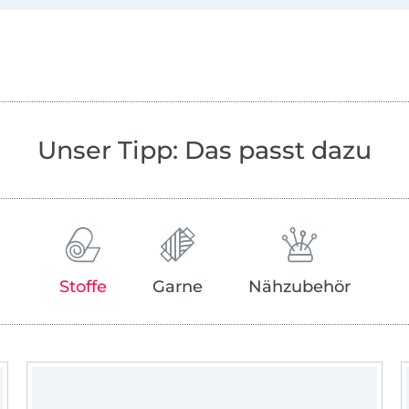
Im Rock-Queen-Shop finden Sie kreative, 
mir oder meinen lieben Kolleginnen geze
anschließend digitalisierte Dateien für di
und / oder den Plotter. Die Dateien stehe
Download nach dem Kauf zur Verfügung, 
zu jeder Tages- oder Nachtzeit einkaufen.
können Sie gern verfolgen, an was wir m
Unser Tipp: Das passt dazu
arbeiten - auch gibt es jede Woche ein Sti
FREEBIE.
Ganz viel Spaß beim Shoppen wünscht Je
ganze Rock-Queen-Team.
Stoffe
Garne
Nähzubehör