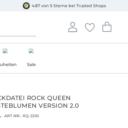
orkasse
4.87 von 5 Sterne bei Trusted Shops
In deinem Konto anmelden o
Du hast keine Artike
Du hast kein
Anmelden
Deine Favorite
Dein W
uheiten
Sale
CKDATEI ROCK QUEEN
TEBLUMEN VERSION 2.0
ART.NR.:
RQ-2250