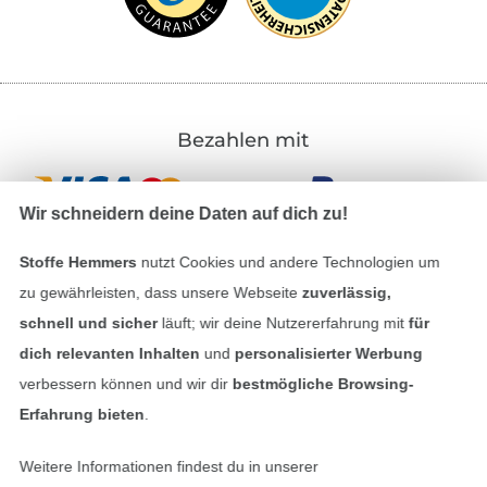
Bezahlen mit
Wir schneidern deine Daten auf dich zu!
Stoffe Hemmers
nutzt Cookies und andere Technologien um
zu gewährleisten, dass unsere Webseite
zuverlässig,
schnell und sicher
läuft; wir deine Nutzererfahrung mit
für
Unsere Versandpartner
dich relevanten Inhalten
und
personalisierter Werbung
verbessern können und wir dir
bestmögliche Browsing-
Erfahrung bieten
.
Weitere Informationen findest du in unserer
In den deutschen Shop wechseln (aktuell gewählt