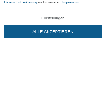
Datenschutzerklärung
und in unserem
Impressum
.
Impressum
Einstellungen
AGB
Datenschutz
ALLE AKZEPTIEREN
In deinen Warenkorb
Widerrufsrecht
Kontakt
Bestellung widerrufen
Finde mehr Inspiration