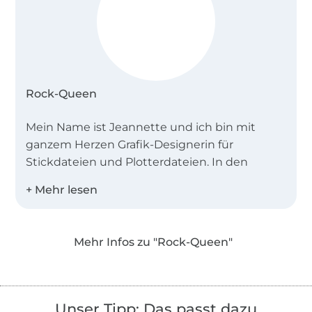
Stickmaschine ohne Stichzahlbegrenzung mit
einem Stickrahmen in der oben genannten Größe
sowie der Möglichkeit eines der oben genannten
Stickdateiformate lesen zu können.
WICHTIG:
Rock-Queen
Alle angebotenen Stickdateien wurden
Mein Name ist Jeannette und ich bin mit
erfolgreich sowohl auf diversen Maschinen als
ganzem Herzen Grafik-Designerin für
auch auf verschiedenen Stoffen gestickt und
Stickdateien und Plotterdateien. In den
ausreichend getestet. Darüber hinaus, wird
vergangenen Jahren habe ich viele Designs -
ausdrücklich empfohlen, bevor Sie auf
hauptsächlich für meine Kids - digitalisiert.
Kleidungsstücke sticken, ein Test-Stick zu
Aus meinem ehemaligen Hobby ist nun mein
machen. Sollten sie dennoch keine
Beruf geworden und ich bin bereits im 12. Jahr
befriedigenden Ergebnisse erzielen, wenden sie
Mehr Infos zu "Rock-Queen"
kreativ.
sich bitte an ihren Stickmaschinenhändler um
gemeinsam das Problem zu beheben. Mithin wird
Im Rock-Queen-Shop finden Sie kreative,
die Verantwortung für inkorrekte Arbeitsweise
individuelle von mir oder meinen lieben
Unser Tipp: Das passt dazu
nicht übernommen.