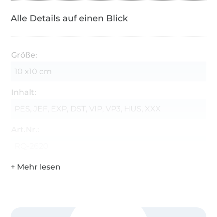
Technik: Button, Applikationen ITH-Anhänger,
Alle Details auf einen Blick
Vollstick, Text
Rahmen: 10x10 cm Rahmen
Stiche: Die Stiche und Größen stehen auf den
Größe:
Übersichten dabei
10 x10 cm
Erklärung: S = Stichanzahl, C = Farbwechsel, H =
Inhalt:
Höhe in mm, W = Breite in mm
PES, JEF, EXP, DST, VIP, VP3, HUS, XXX
Objekt Größe: Die Größen in Millimeter stehen
auf den Übersichten dabei.
Art.Nr.:
Set Info: Es wird nur als Set verkauft, Verkauf
RQ-2620
einzelner Stickdateien ist ausgeschlossen.
Formate: PES, JEF, EXP, DST, VIP, VP3, HUS, XXX
Systemvoraussetzungen:
Benötigt wird eine handelsübliche elektronische