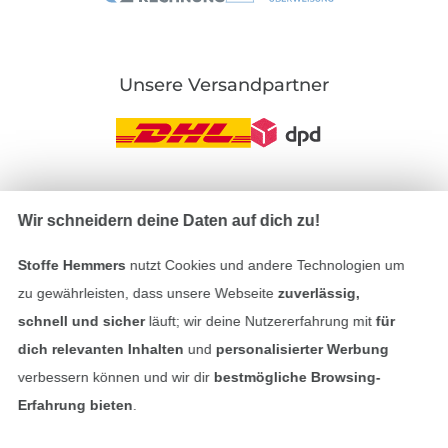
Unsere Versandpartner
In den deutschen Shop wechseln (aktuell gewählt
Wir schneidern deine Daten auf dich zu!
Impressum
Stoffe Hemmers
nutzt Cookies und andere Technologien um
zu gewährleisten, dass unsere Webseite
zuverlässig,
AGB
schnell und sicher
läuft; wir deine Nutzererfahrung mit
für
dich relevanten Inhalten
und
personalisierter Werbung
Datenschutz
verbessern können und wir dir
bestmögliche Browsing-
Erfahrung bieten
.
Widerrufsrecht