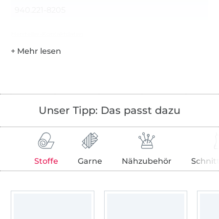
940.221-8205
Hersteller-Kontaktdaten
Unser Tipp: Das passt dazu
Stoffe
Garne
Nähzubehör
Schnit