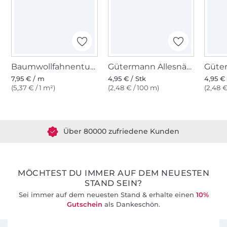
Baumwollfahnentuch, taubenblau
Gütermann Allesnäher (213) taubenblau
7,95 € / m
4,95 € / Stk
4,95 € 
(5,37 € / 1 m²)
(2,48 € / 100 m)
(2,48 €
Über 1.8 Millionen Meter Stoff versandfertig
Über 80000 zufriedene Kunden
36 Jahre Erfahrung
MÖCHTEST DU IMMER AUF DEM NEUESTEN
STAND SEIN?
Sei immer auf dem neuesten Stand & erhalte einen
10%
Gutschein
als Dankeschön.
Für den Stoffe Hemmers Newsletter anmelden