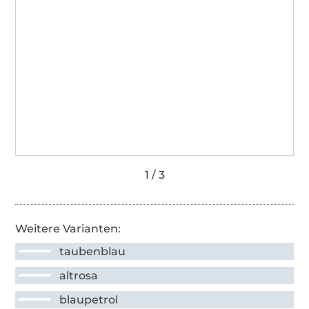
Weitere Varianten:
taubenblau
altrosa
blaupetrol