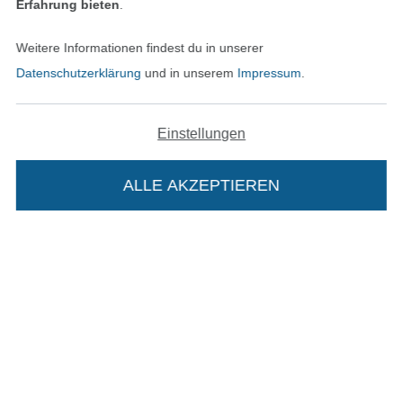
Erfahrung bieten
.
Kontakt
Weitere Informationen findest du in unserer
Bestellung widerrufen
Datenschutzerklärung
und in unserem
Impressum
.
Einstellungen
Finde mehr Inspiration
ALLE AKZEPTIEREN
Die Stoffe Hemmers Portoflat:
Beschreibung:
In den niederländischen Sh
In den französisch
Nederlands
Français
(France)