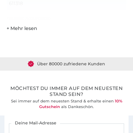
611318
Hersteller-Kontaktdaten
Über 1.8 Millionen Meter Stoff versandfertig
Über 80000 zufriedene Kunden
36 Jahre Erfahrung
MÖCHTEST DU IMMER AUF DEM NEUESTEN
STAND SEIN?
Sei immer auf dem neuesten Stand & erhalte einen
10%
Gutschein
als Dankeschön.
Für den Stoffe Hemmers Newsletter anmelden
Deine Mail-Adresse