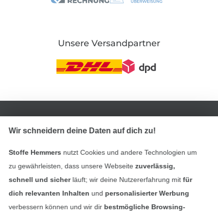
Unsere Versandpartner
In den deutschen Shop wechseln (aktuell gewählt
Impressum
Wir schneidern deine Daten auf dich zu!
Stoffe Hemmers
nutzt Cookies und andere Technologien um
AGB
zu gewährleisten, dass unsere Webseite
zuverlässig,
Datenschutz
schnell und sicher
läuft; wir deine Nutzererfahrung mit
für
dich relevanten Inhalten
und
personalisierter Werbung
Widerrufsrecht
verbessern können und wir dir
bestmögliche Browsing-