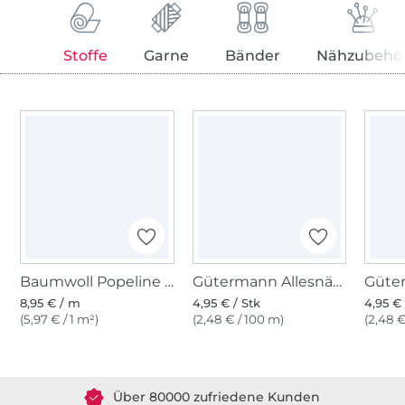
Stoffe
Garne
Bänder
Nähzubehö
Baumwoll Popeline schwarz
Gütermann Allesnäher (722) sand
8,95 € / m
4,95 € / Stk
4,95 € 
(5,97 € / 1 m²)
(2,48 € / 100 m)
(2,48 €
Über 1.8 Millionen Meter Stoff versandfertig
Über 80000 zufriedene Kunden