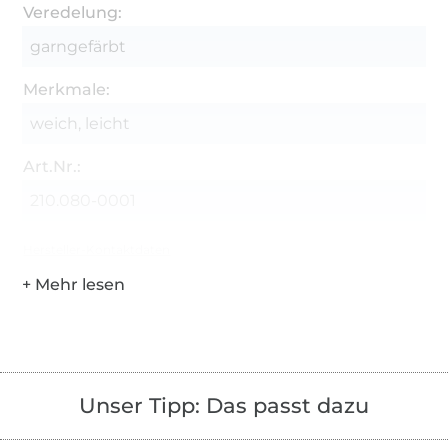
Veredelung:
garngefärbt
Merkmale:
weich, leicht
Art.Nr.:
210.080-0001
Hersteller-Kontaktdaten
Unser Tipp: Das passt dazu