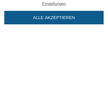
Einstellungen
AGB
ALLE AKZEPTIEREN
Datenschutz
Widerrufsrecht
Kontakt
Die Stoffe Hemmers Portoflat:
Bestellung widerrufen
Beschreibung:
Beim Kauf der Portoflat bekommst du sechs
Finde mehr Inspiration
Monate versandkostenfreie Lieferung ab einem
Bestellwert von 15€. Sie ist nicht als Gast
bestellbar und hat eine Mindestlaufzeit von 6
Monaten, danach läuft sie automatisch aus.