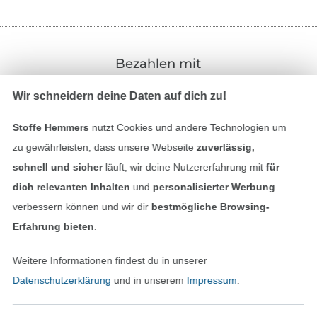
Bezahlen mit
Wir schneidern deine Daten auf dich zu!
Stoffe Hemmers
nutzt Cookies und andere Technologien um
zu gewährleisten, dass unsere Webseite
zuverlässig,
schnell und sicher
läuft; wir deine Nutzererfahrung mit
für
Unsere Versandpartner
dich relevanten Inhalten
und
personalisierter Werbung
verbessern können und wir dir
bestmögliche Browsing-
Erfahrung bieten
.
Weitere Informationen findest du in unserer
In den deutschen Shop wechseln (aktuell gewählt
Datenschutzerklärung
und in unserem
Impressum
.
Impressum