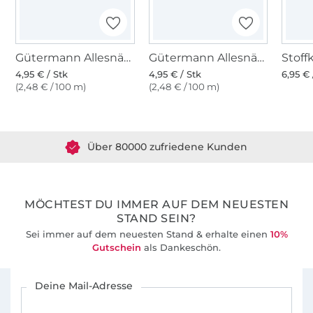
Gütermann Allesnäher (226) weinrot
Gütermann Allesnäher (982) pastellorange
4,95 € / Stk
4,95 € / Stk
6,95 € 
(2,48 € / 100 m)
(2,48 € / 100 m)
Über 1.8 Millionen Meter Stoff versandfertig
Über 80000 zufriedene Kunden
36 Jahre Erfahrung
MÖCHTEST DU IMMER AUF DEM NEUESTEN
STAND SEIN?
Sei immer auf dem neuesten Stand & erhalte einen
10%
Gutschein
als Dankeschön.
Für den Stoffe Hemmers Newsletter anmelden
Deine Mail-Adresse