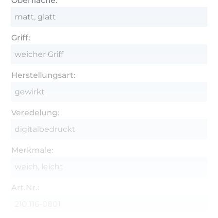
Oberfläche:
matt, glatt
Griff:
weicher Griff
Herstellungsart:
gewirkt
Veredelung:
digitalbedruckt
Merkmale:
weich, leicht
Art.Nr.:
210.116-0801