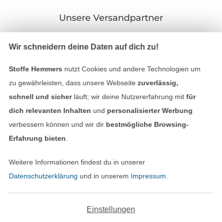
Unsere Versandpartner
Wir schneidern deine Daten auf dich zu!
Stoffe Hemmers
nutzt Cookies und andere Technologien um
In den deutschen Shop wechseln (aktuell gewählt
zu gewährleisten, dass unsere Webseite
zuverlässig,
schnell und sicher
läuft; wir deine Nutzererfahrung mit
für
Impressum
dich relevanten Inhalten
und
personalisierter Werbung
verbessern können und wir dir
bestmögliche Browsing-
AGB
Erfahrung bieten
.
Datenschutz
Weitere Informationen findest du in unserer
Datenschutzerklärung
und in unserem
Impressum
.
Widerrufsrecht
Kontakt
Einstellungen