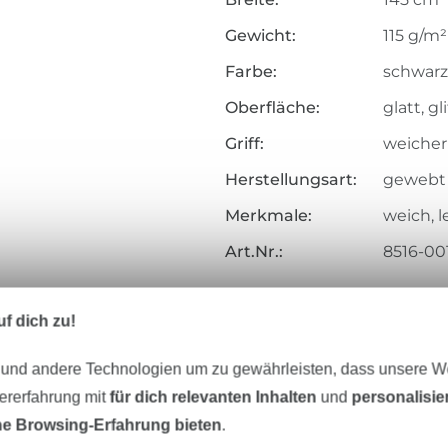
Gewicht:
115 g/m²
Farbe:
schwarz
Oberfläche:
glatt, g
Griff:
weicher G
Herstellungsart:
gewebt
Merkmale:
weich, le
Art.Nr.:
8516-00
Hersteller-Kontaktdaten
f dich zu!
 und andere Technologien um zu gewährleisten, dass unsere 
zererfahrung mit
für dich relevanten Inhalten
und
personalisi
Unser Tipp: Das passt dazu
e Browsing-Erfahrung bieten
.