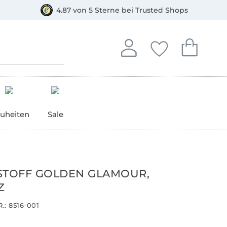
orkasse
4.87 von 5 Sterne bei Trusted Shops
In deinem Konto anmelden o
Du hast keine Artike
Du hast kein
Anmelden
Deine Favorite
Dein W
uheiten
Sale
STOFF GOLDEN GLAMOUR,
Z
.:
8516-001