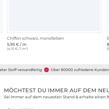
Chiffon schwarz, monofarben
B
5,95 € / m
8
(4,10 € / 1 m²)
(
eter Stoff versandfertig
Über 80000 zufriedene Kunden
MÖCHTEST DU IMMER AUF DEM NEU
Sei immer auf dem neuesten Stand & erhalte einen
1