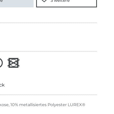
me
ick
kose, 10% metallisiertes Polyester LUREX®