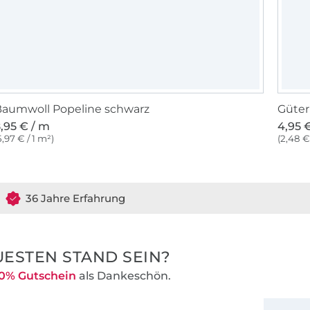
aumwoll Popeline schwarz
Güter
,95 € / m
4,95 €
5,97 € / 1 m²)
(2,48 €
36 Jahre Erfahrung
ESTEN STAND SEIN?
0% Gutschein
als Dankeschön.