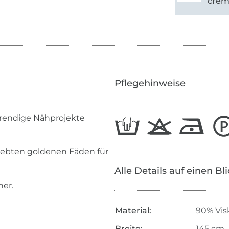
cre
Pflegehinweise
r trendige Nähprojekte
webten goldenen Fäden für
Alle Details auf einen Bl
her.
Material:
90% Vis
Breite:
145 cm