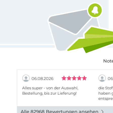
Note
06.08.2026
06
Alles super - von der Auswahl,
die Stof
Bestellung, bis zur Lieferung!
haben g
entspre
werde w
auch di
Alle 82968 Bewertungen ansehen