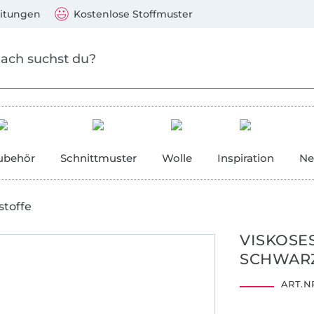
Zum Hauptinhalt springen
Weiter zur Suche
)
Visa, Mastercard, PayPal, Giropay, Kauf auf Rechnung, V
eitungen
Kostenlose Stoffmuster
ubehör
Schnittmuster
Wolle
Inspiration
Ne
stoffe
VISKOSE
SCHWAR
ART.NR