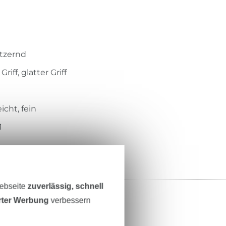
litzernd
riff, glatter Griff
icht, fein
1
Webseite
zuverlässig, schnell
erter Werbung
verbessern