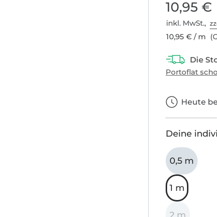
10,95 €
inkl. MwSt.,
zz
10,95 € / m
(G
Heute bes
Deine indiv
0,5 m
1 m
2 m