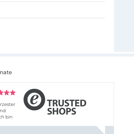
onate
rzester
ch bin