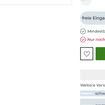
freie Eing
Mindestb
Nur noch
Weitere Vari
schw