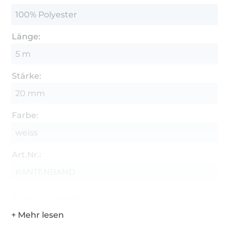
100% Polyester
Länge:
5 m
Stärke:
20 mm
Farbe:
weiss
Art.Nr.:
KANTENBAND
Hersteller-Kontaktdaten