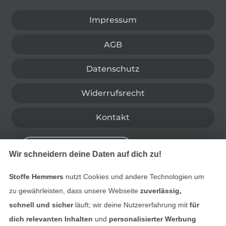
Impressum
AGB
Datenschutz
Widerrufsrecht
Kontakt
Bestellung widerrufen
Wir schneidern deine Daten auf dich zu!
Stoffe Hemmers
nutzt Cookies und andere Technologien um
Finde mehr Inspiration
zu gewährleisten, dass unsere Webseite
zuverlässig,
schnell und sicher
läuft; wir deine Nutzererfahrung mit
für
dich relevanten Inhalten
und
personalisierter Werbung