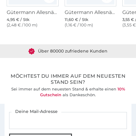
Gütermann Allesnäher (802) vanillecreme
Gütermann Allesnäher 1000 m (802) vanillecreme
4,95 € / Stk
11,60 € / Stk
3,55 € 
(2,48 € / 100 m)
(1,16 € / 100 m)
(3,55 €
Über 1.8 Millionen Meter Stoff versandfertig
Über 80000 zufriedene Kunden
36 Jahre Erfahrung
MÖCHTEST DU IMMER AUF DEM NEUESTEN
STAND SEIN?
Sei immer auf dem neuesten Stand & erhalte einen
10%
Gutschein
als Dankeschön.
Für den Stoffe Hemmers Newsletter anmelden
Deine Mail-Adresse