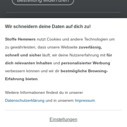
Bestellung widerrufen
Finde mehr Inspiration
Wir schneidern deine Daten auf dich zu!
Stoffe Hemmers
nutzt Cookies und andere Technologien um
zu gewährleisten, dass unsere Webseite
zuverlässig,
schnell und sicher
läuft; wir deine Nutzererfahrung mit
für
dich relevanten Inhalten
und
personalisierter Werbung
verbessern können und wir dir
bestmögliche Browsing-
Erfahrung bieten
.
Weitere Informationen findest du in unserer
In den niederländischen Sh
In den französisch
Nederlands
Français
Datenschutzerklärung
und in unserem
Impressum
.
(France)
Deutsch
Einstellungen
Alle Preise inkl. der gesetzl. MwSt.