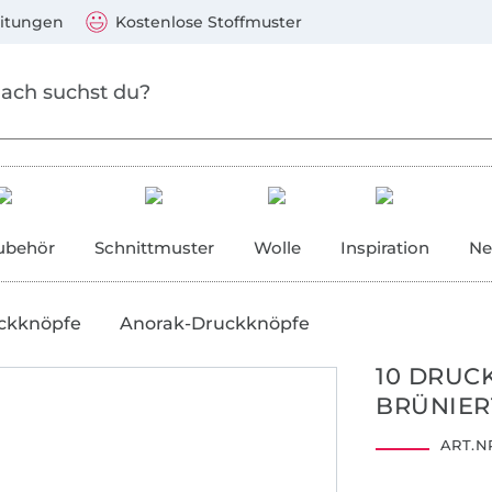
Zum Hauptinhalt springen
Weiter zur Suche
)
Visa, Mastercard, PayPal, Giropay, Kauf auf Rechnung, V
eitungen
Kostenlose Stoffmuster
ubehör
Schnittmuster
Wolle
Inspiration
Ne
ckknöpfe
Anorak-Druckknöpfe
10 DRUC
BRÜNIER
ART.NR