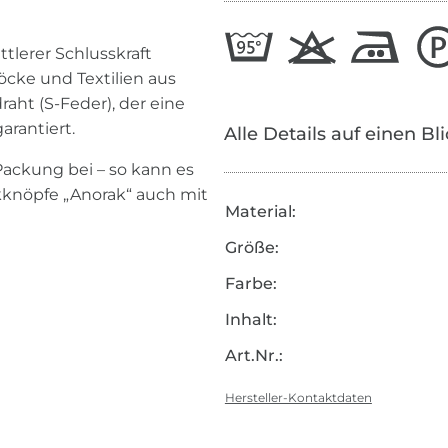
tlerer Schlusskraft
Röcke und Textilien aus
aht (S-Feder), der eine
rantiert.
Alle Details auf einen Bl
ackung bei – so kann es
ckknöpfe „Anorak“ auch mit
Material:
Größe:
Farbe:
Inhalt:
Art.Nr.:
Hersteller-Kontaktdaten