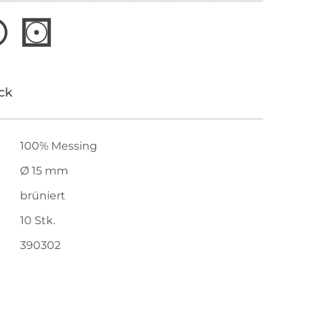
ick
100% Messing
Ø 15 mm
brüniert
10 Stk.
390302