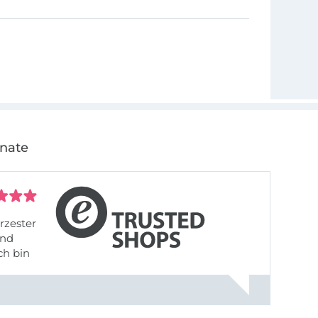
onate
rzester
ch bin