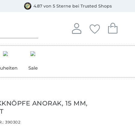
orkasse
4.87 von 5 Sterne bei Trusted Shops
In deinem Konto anmelden o
Du hast keine Artike
Du hast kein
Anmelden
Deine Favorite
Dein W
uheiten
Sale
KKNÖPFE ANORAK, 15 MM,
T
.:
390302