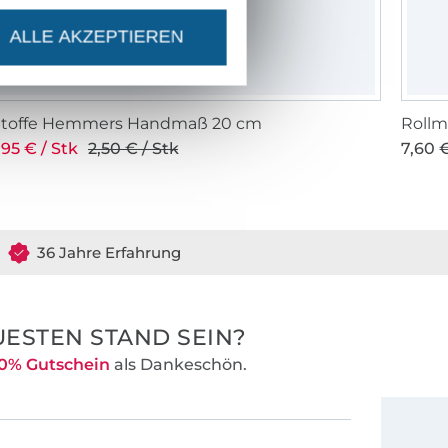
ALLE AKZEPTIEREN
Stoffe Hemmers Handmaß 20 cm
Rollm
,95 € / Stk
2,50 € / Stk
7,60 €
36 Jahre Erfahrung
ESTEN STAND SEIN?
0% Gutschein
als Dankeschön.