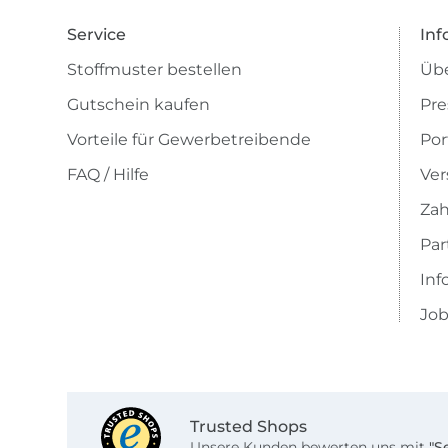
Service
Inf
Stoffmuster bestellen
Übe
Gutschein kaufen
Pre
Vorteile für Gewerbetreibende
Por
FAQ / Hilfe
Ver
Zah
Pa
Inf
Job
Trusted Shops
Unsere Kunden bewerten uns mit
"S