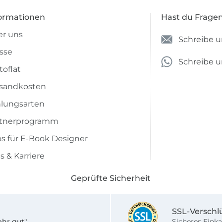
ormationen
Hast du Frage
r uns
Schreibe u
sse
Schreibe 
toflat
sandkosten
lungsarten
rtnerprogramm
os für E-Book Designer
s & Karriere
Geprüfte Sicherheit
SSL-Verschl
ehr gut"
Sicheres Einka