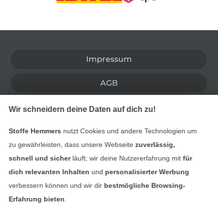
In den deutschen Shop wechseln (aktuell gewählt
Impressum
AGB
Datenschutz
Wir schneidern deine Daten auf dich zu!
Widerrufsrecht
Stoffe Hemmers
nutzt Cookies und andere Technologien um
zu gewährleisten, dass unsere Webseite
zuverlässig,
Kontakt
schnell und sicher
läuft; wir deine Nutzererfahrung mit
für
dich relevanten Inhalten
und
personalisierter Werbung
Bestellung widerrufen
verbessern können und wir dir
bestmögliche Browsing-
Erfahrung bieten
.