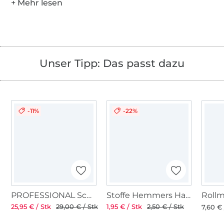
Unser Tipp: Das passt dazu
-11%
-22%
PROFESSIONAL Schneiderschere 8" 21 cm
Stoffe Hemmers Handmaß 20 cm
Roll
25,95 € / Stk
29,00 € / Stk
1,95 € / Stk
2,50 € / Stk
7,60 € 