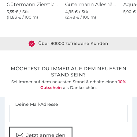
Gütermann Zierstich- und Knopflochgarn (800) weiss
Gütermann Allesnäher (800) weiss
3,55 € / Stk
4,95 € / Stk
5,90 € 
(11,83 € / 100 m)
(2,48 € / 100 m)
Über 1.8 Millionen Meter Stoff versandfertig
Über 80000 zufriedene Kunden
36 Jahre Erfahrung
MÖCHTEST DU IMMER AUF DEM NEUESTEN
STAND SEIN?
Sei immer auf dem neuesten Stand & erhalte einen
10%
Gutschein
als Dankeschön.
Für den Stoffe Hemmers Newsletter anmelden
Deine Mail-Adresse
Jetzt anmelden