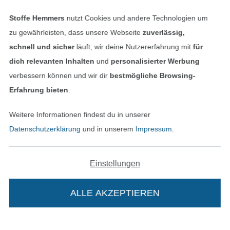
Stoffe Hemmers
nutzt Cookies und andere Technologien um
Finde mehr Inspiration
zu gewährleisten, dass unsere Webseite
zuverlässig,
schnell und sicher
läuft; wir deine Nutzererfahrung mit
für
dich relevanten Inhalten
und
personalisierter Werbung
verbessern können und wir dir
bestmögliche Browsing-
Erfahrung bieten
.
Weitere Informationen findest du in unserer
Datenschutzerklärung
und in unserem
Impressum
.
Einstellungen
In den niederländischen Sh
In den französisch
Nederlands
Français
(France)
ALLE AKZEPTIEREN
Deutsch
Alle Preise inkl. der gesetzl. MwSt.
Die durchgestrichenen Preise entsprechen dem