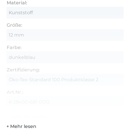
Material:
Kunststoff
Größe:
12 mm
Farbe:
dunkelblau
Zertifizierung:
Öko-Tex-Standard 100 Produktklasse 2
Art.Nr.:
K-28450-681-0012
Hersteller-Kontaktdaten