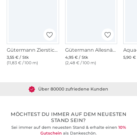
Gütermann Zierstich- und Knopflochgarn (800) weiss
Gütermann Allesnäher (800) weiss
3,55 € / Stk
4,95 € / Stk
5,90 € 
(11,83 € / 100 m)
(2,48 € / 100 m)
Über 1.8 Millionen Meter Stoff versandfertig
Über 80000 zufriedene Kunden
36 Jahre Erfahrung
MÖCHTEST DU IMMER AUF DEM NEUESTEN
STAND SEIN?
Sei immer auf dem neuesten Stand & erhalte einen
10%
Gutschein
als Dankeschön.