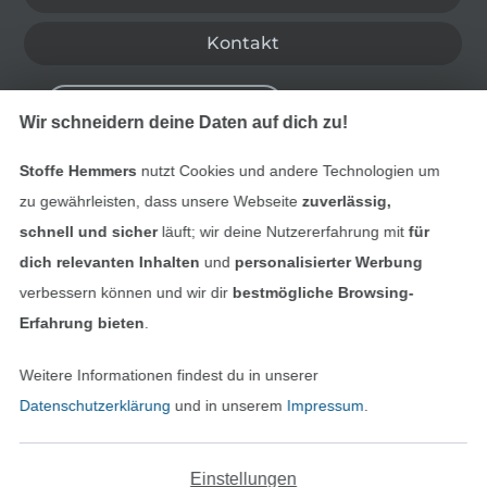
Kontakt
Bestellung widerrufen
Wir schneidern deine Daten auf dich zu!
Stoffe Hemmers
nutzt Cookies und andere Technologien um
Finde mehr Inspiration
zu gewährleisten, dass unsere Webseite
zuverlässig,
schnell und sicher
läuft; wir deine Nutzererfahrung mit
für
dich relevanten Inhalten
und
personalisierter Werbung
verbessern können und wir dir
bestmögliche Browsing-
Erfahrung bieten
.
Weitere Informationen findest du in unserer
Datenschutzerklärung
und in unserem
Impressum
.
Einstellungen
In den niederländischen Sh
In den französisch
Nederlands
Français