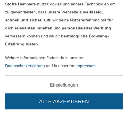
Stoffe Hemmers
nutzt Cookies und andere Technologien um
Finde mehr Inspiration
zu gewährleisten, dass unsere Webseite
zuverlässig,
schnell und sicher
läuft; wir deine Nutzererfahrung mit
für
dich relevanten Inhalten
und
personalisierter Werbung
verbessern können und wir dir
bestmögliche Browsing-
Erfahrung bieten
.
Weitere Informationen findest du in unserer
Datenschutzerklärung
und in unserem
Impressum
.
Einstellungen
In den niederländischen Sh
In den französisch
Nederlands
Français
(France)
ALLE AKZEPTIEREN
Deutsch
Alle Preise inkl. der gesetzl. MwSt.
Die durchgestrichenen Preise entsprechen dem
bisherigen Preis bei Stoffe Hemmers.