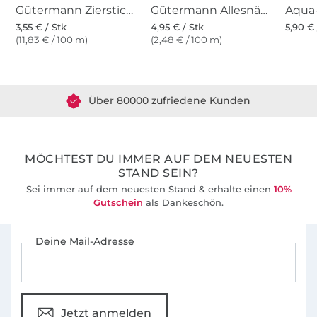
Gütermann Zierstich- und Knopflochgarn (800) weiss
Gütermann Allesnäher (800) weiss
3,55 € / Stk
4,95 € / Stk
5,90 € 
(11,83 € / 100 m)
(2,48 € / 100 m)
Über 1.8 Millionen Meter Stoff versandfertig
Über 80000 zufriedene Kunden
36 Jahre Erfahrung
MÖCHTEST DU IMMER AUF DEM NEUESTEN
STAND SEIN?
Sei immer auf dem neuesten Stand & erhalte einen
10%
Gutschein
als Dankeschön.
Für den Stoffe Hemmers Newsletter anmelden
Deine Mail-Adresse
Jetzt anmelden