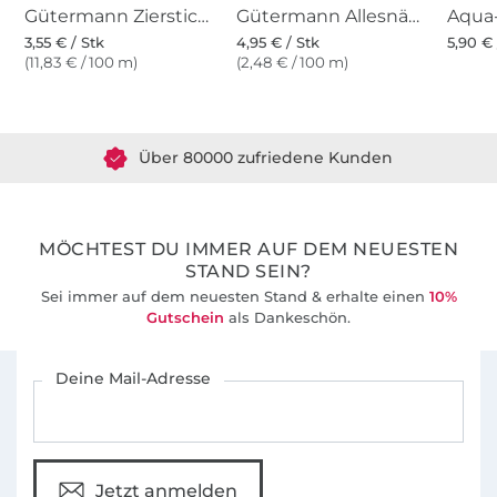
Gütermann Zierstich- und Knopflochgarn (800) weiss
Gütermann Allesnäher (800) weiss
3,55 € / Stk
4,95 € / Stk
5,90 € 
(11,83 € / 100 m)
(2,48 € / 100 m)
Über 1.8 Millionen Meter Stoff versandfertig
Über 80000 zufriedene Kunden
36 Jahre Erfahrung
MÖCHTEST DU IMMER AUF DEM NEUESTEN
STAND SEIN?
Sei immer auf dem neuesten Stand & erhalte einen
10%
Gutschein
als Dankeschön.
Für den Stoffe Hemmers Newsletter anmelden
Deine Mail-Adresse
Jetzt anmelden