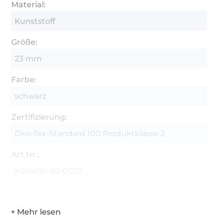
Material:
Kunststoff
Größe:
23 mm
Farbe:
schwarz
Zertifizierung:
Öko-Tex-Standard 100 Produktklasse 2
Art.Nr.:
K-28450-80-0023
Hersteller-Kontaktdaten