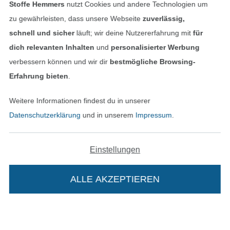
Stoffe Hemmers
nutzt Cookies und andere Technologien um
Finde mehr Inspiration
zu gewährleisten, dass unsere Webseite
zuverlässig,
schnell und sicher
läuft; wir deine Nutzererfahrung mit
für
dich relevanten Inhalten
und
personalisierter Werbung
verbessern können und wir dir
bestmögliche Browsing-
Erfahrung bieten
.
Weitere Informationen findest du in unserer
Datenschutzerklärung
und in unserem
Impressum
.
Einstellungen
In den niederländischen Sh
In den französisch
Nederlands
Français
(France)
ALLE AKZEPTIEREN
Deutsch
Alle Preise inkl. der gesetzl. MwSt.
Die durchgestrichenen Preise entsprechen dem
bisherigen Preis bei Stoffe Hemmers.