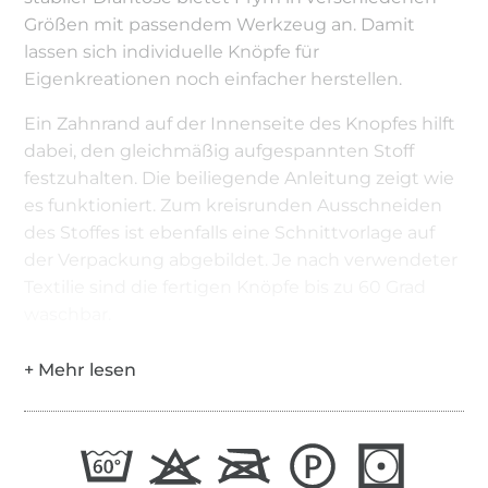
Größen mit passendem Werkzeug an. Damit
lassen sich individuelle Knöpfe für
Eigenkreationen noch einfacher herstellen.
Ein Zahnrand auf der Innenseite des Knopfes hilft
dabei, den gleichmäßig aufgespannten Stoff
festzuhalten. Die beiliegende Anleitung zeigt wie
es funktioniert. Zum kreisrunden Ausschneiden
des Stoffes ist ebenfalls eine Schnittvorlage auf
der Verpackung abgebildet. Je nach verwendeter
Textilie sind die fertigen Knöpfe bis zu 60 Grad
waschbar.