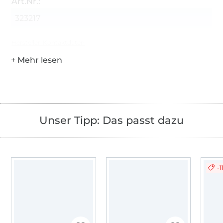
Art.Nr.:
323217
Hersteller-Kontaktdaten
Unser Tipp: Das passt dazu
-1