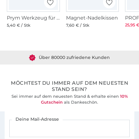
Prym Werkzeug für überziehbare Knöpfe
Magnet-Nadelkissen
25,95 €
5,40 € / Stk
7,60 € / Stk
Über 1.8 Millionen Meter Stoff versandfertig
Über 80000 zufriedene Kunden
36 Jahre Erfahrung
MÖCHTEST DU IMMER AUF DEM NEUESTEN
STAND SEIN?
Sei immer auf dem neuesten Stand & erhalte einen
10%
Gutschein
als Dankeschön.
Für den Stoffe Hemmers Newsletter anmelden
Deine Mail-Adresse