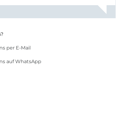
gestreift
rt, dass
n?
ns per E-Mail
uns auf WhatsApp