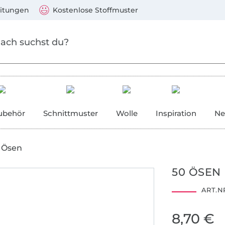
Zum Hauptinhalt springen
Weiter zur Suche
)
Visa, Mastercard, PayPal, Giropay, Kauf auf Rechnung, V
eitungen
Kostenlose Stoffmuster
ubehör
Schnittmuster
Wolle
Inspiration
Ne
Ösen
50 ÖSEN
ART.NR
8,70 €