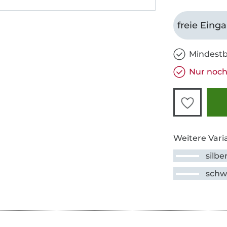
freie Eing
Mindestb
Nur noch 
Weitere Vari
silbe
schw