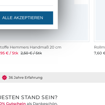
ALLE AKZEPTIEREN
Stoffe Hemmers Handmaß 20 cm
Rollm
,95 € / Stk
2,50 € / Stk
7,60 €
36 Jahre Erfahrung
ESTEN STAND SEIN?
0% Gutschein
als Dankeschön.