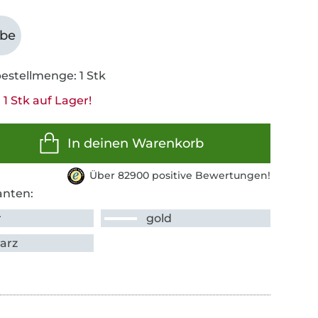
abe
estellmenge: 1 Stk
1 Stk auf Lager!
In deinen Warenkorb
Über 82900 positive Bewertungen!
anten:
r
gold
arz