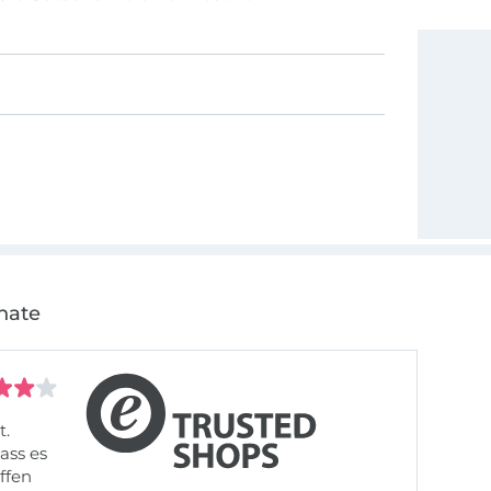
nate
t.
ass es
offen