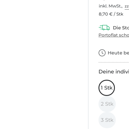
inkl. MwSt.,
zz
8,70 € / Stk
Heute bes
Deine indiv
1 Stk
2 Stk
3 Stk