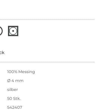
ick
100% Messing
Ø 4 mm
silber
50 Stk.
542407