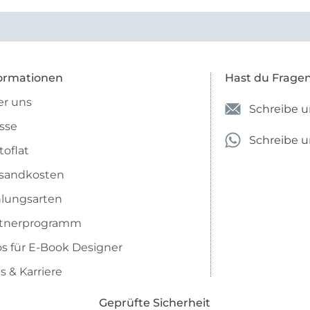
vielleicht längs- oder- quer
anzugeben. Mir ist es passie
ich nicht genug über die ...
ormationen
Hast du Frage
r uns
Schreibe u
sse
Schreibe 
toflat
sandkosten
lungsarten
rtnerprogramm
os für E-Book Designer
s & Karriere
Geprüfte Sicherheit