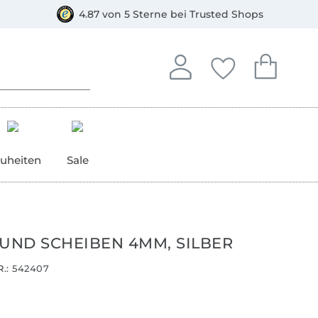
orkasse
4.87 von 5 Sterne bei Trusted Shops
In deinem Konto anmelden o
Du hast keine Artike
Du hast kein
Anmelden
Deine Favorite
Dein W
uheiten
Sale
 UND SCHEIBEN 4MM, SILBER
.:
542407