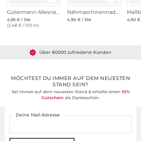
Gütermann Allesnäher (111) vanilleweiss
Nähmaschinennadeln 130/705, Universal 80
4,95 € / Stk
4,90 € / Stk
4,90 €
(2,48 € / 100 m)
Über 1.8 Millionen Meter Stoff versandfertig
Über 80000 zufriedene Kunden
36 Jahre Erfahrung
MÖCHTEST DU IMMER AUF DEM NEUESTEN
STAND SEIN?
Sei immer auf dem neuesten Stand & erhalte einen
10%
Gutschein
als Dankeschön.
Für den Stoffe Hemmers Newsletter anmelden
Deine Mail-Adresse