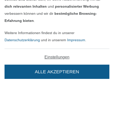
dich relevanten Inhalten
und
personalisierter Werbung
verbessern können und wir dir
bestmögliche Browsing-
Erfahrung bieten
.
In den deutschen Shop wechseln (aktuell gewählt
Weitere Informationen findest du in unserer
Datenschutzerklärung
und in unserem
Impressum
.
Impressum
AGB
Einstellungen
Datenschutz
ALLE AKZEPTIEREN
Widerrufsrecht
Kontakt
Bestellung widerrufen
Die Stoffe Hemmers Portoflat: