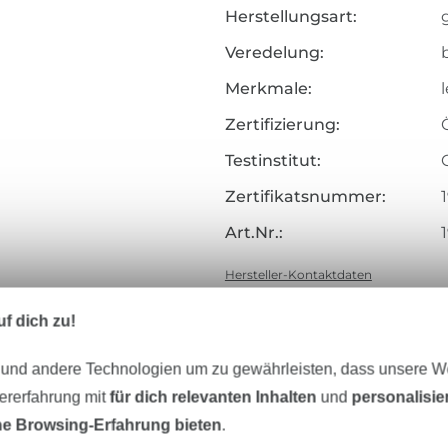
Herstellungsart:
Veredelung:
Merkmale:
Zertifizierung:
Testinstitut:
Zertifikatsnummer:
Art.Nr.:
Hersteller-Kontaktdaten
f dich zu!
 und andere Technologien um zu gewährleisten, dass unsere 
Unser Tipp: Das passt dazu
zererfahrung mit
für dich relevanten Inhalten
und
personalisi
e Browsing-Erfahrung bieten
.