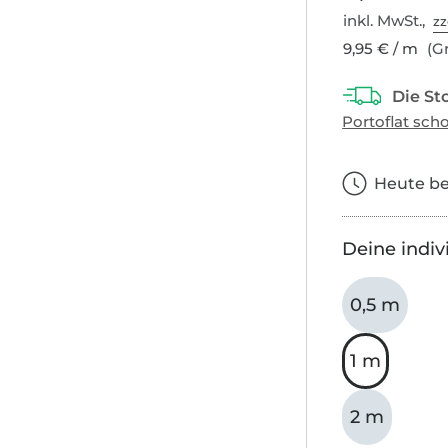
inkl. MwSt.,
zz
9,95 € / m
(Gr
Heute bes
Deine indiv
0,5 m
1 m
2 m