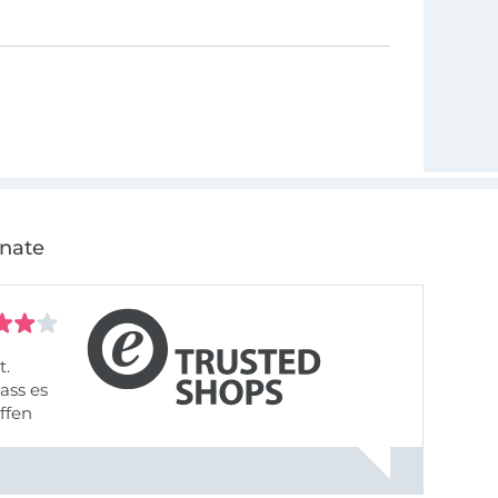
onate
t.
ass es
offen
gestreift
rt, dass