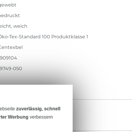
gewebt
bedruckt
leicht, weich
Öko-Tex-Standard 100 Produktklasse 1
Centexbel
1909104
19749-050
Webseite
zuverlässig, schnell
erter Werbung
verbessern