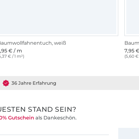
Baumwollfahnentuch, weiß
Baumw
,95 € / m
7,95 
5,37 € / 1 m²)
(5,60 € 
36 Jahre Erfahrung
ESTEN STAND SEIN?
0% Gutschein
als Dankeschön.