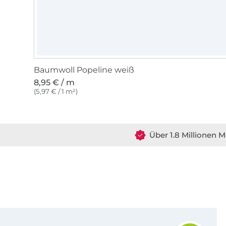
Baumwoll Popeline weiß
8,95 € / m
(5,97 € / 1 m²)
Über 1.8 Millionen M
Für den Stoffe Hemmers Newsletter anmelden