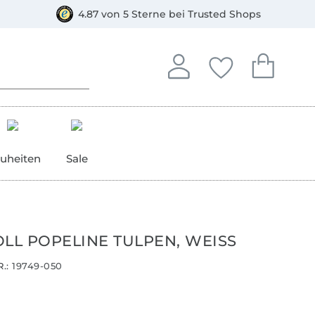
orkasse
4.87 von 5 Sterne bei Trusted Shops
In deinem Konto anmelden o
Du hast keine Artike
Du hast kein
Anmelden
Deine Favorite
Dein W
uheiten
Sale
L POPELINE TULPEN, WEISS
.:
19749-050