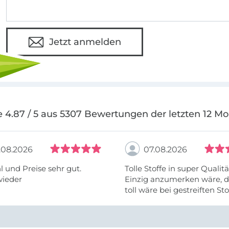
Jetzt anmelden
 4.87 / 5 aus 5307 Bewertungen der letzten 12 M
.08.2026
07.08.2026
 und Preise sehr gut.
Tolle Stoffe in super Qualitä
wieder
Einzig anzumerken wäre, d
toll wäre bei gestreiften St
vielleicht längs- oder- quer
anzugeben. Mir ist es passie
ich nicht genug über die ...