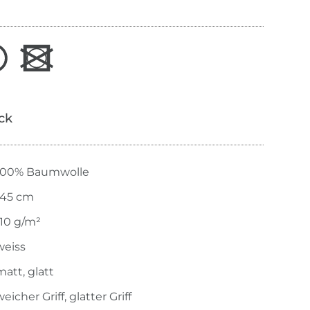
ick
100% Baumwolle
145 cm
110 g/m²
weiss
matt, glatt
eicher Griff, glatter Griff