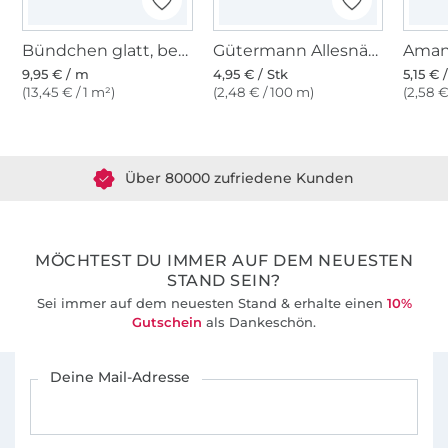
Bündchen glatt, beere
Gütermann Allesnäher (247) rotviolett
9,95 € / m
4,95 € / Stk
5,15 € 
(13,45 € / 1 m²)
(2,48 € / 100 m)
(2,58 €
Über 1.8 Millionen Meter Stoff versandfertig
Über 80000 zufriedene Kunden
36 Jahre Erfahrung
MÖCHTEST DU IMMER AUF DEM NEUESTEN
STAND SEIN?
Sei immer auf dem neuesten Stand & erhalte einen
10%
Gutschein
als Dankeschön.
Für den Stoffe Hemmers Newsletter anmelden
Deine Mail-Adresse