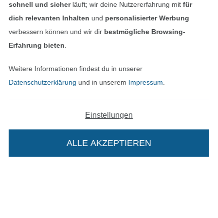
Unsere Versandpartner
schnell und sicher
läuft; wir deine Nutzererfahrung mit
für
dich relevanten Inhalten
und
personalisierter Werbung
verbessern können und wir dir
bestmögliche Browsing-
Erfahrung bieten
.
In den deutschen Shop wechseln (aktuell gewählt
Weitere Informationen findest du in unserer
Datenschutzerklärung
und in unserem
Impressum
.
Impressum
AGB
Einstellungen
Datenschutz
ALLE AKZEPTIEREN
Widerrufsrecht
Kontakt
Bestellung widerrufen
Die Stoffe Hemmers Portoflat: