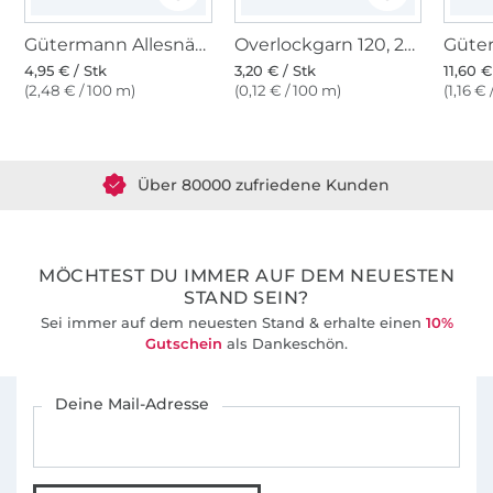
Gütermann Allesnäher (118) hellbeige
Overlockgarn 120, 2740 m, hellbeige
4,95 € / Stk
3,20 € / Stk
11,60 €
(2,48 € / 100 m)
(0,12 € / 100 m)
(1,16 €
Über 1.8 Millionen Meter Stoff versandfertig
Über 80000 zufriedene Kunden
36 Jahre Erfahrung
MÖCHTEST DU IMMER AUF DEM NEUESTEN
STAND SEIN?
Sei immer auf dem neuesten Stand & erhalte einen
10%
Gutschein
als Dankeschön.
Für den Stoffe Hemmers Newsletter anmelden
Deine Mail-Adresse