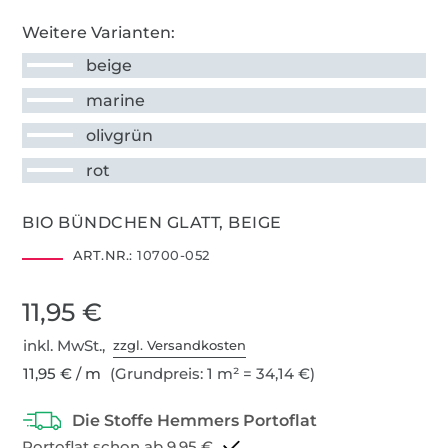
Weitere Varianten:
beige
marine
olivgrün
rot
BIO BÜNDCHEN GLATT, BEIGE
ART.NR.:
10700-052
11,95 €
inkl. MwSt.,
zzgl. Versandkosten
11,95 € / m
(Grundpreis: 1 m² = 34,14 €)
Portoflat schon ab 9,95 €