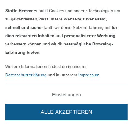
Alle 83013 Bewertungen ansehen
Stoffe Hemmers
nutzt Cookies und andere Technologien um
zu gewährleisten, dass unsere Webseite
zuverlässig,
schnell und sicher
läuft; wir deine Nutzererfahrung mit
für
Service
dich relevanten Inhalten
und
personalisierter Werbung
verbessern können und wir dir
bestmögliche Browsing-
Informationen
Erfahrung bieten
.
Weitere Informationen findest du in unserer
Datenschutzerklärung
und in unserem
Impressum
.
Hast du Fragen?
Einstellungen
Schreibe uns per E-Mail
ALLE AKZEPTIEREN
Schreibe uns auf WhatsApp