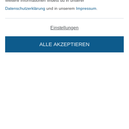
Weitere Informationen findest du in unserer
Unsere Versandpartner
Datenschutzerklärung
und in unserem
Impressum
.
Einstellungen
In den deutschen Shop wechseln (aktuell gewählt
ALLE AKZEPTIEREN
In deinen Warenkorb
Impressum
AGB
Datenschutz
Widerrufsrecht
Kontakt
Bestellung widerrufen