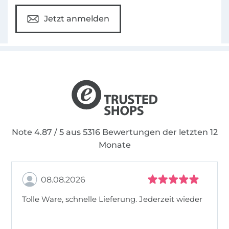
Tipps und Tricks: Nützliche Hinweise, um das
Jetzt anmelden
Beste aus deinem Projekt herauszuholen.
Schnittmuster A4 / Letter (US) inkl.
Nahtzugaben: Präzise Schnittmuster, die alle
notwendigen Nahtzugaben enthalten.
Zuschneideplan: Ein übersichtlicher Plan, der
dir beim Zuschneiden der Stoffteile hilft.
Note 4.87 / 5 aus 5316 Bewertungen der letzten 12
Monate
08.08.2026
Tolle Ware, schnelle Lieferung. Jederzeit wieder