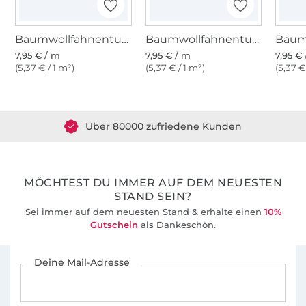
Werkzeug:
Baumwollfahnentuch, hellrosa
Baumwollfahnentuch, hellgelb
Nähmaschine
7,95 € / m
7,95 € / m
7,95 €
Schere
(5,37 € / 1 m²)
(5,37 € / 1 m²)
(5,37 €
Über 1.8 Millionen Meter Stoff versandfertig
Stecknadeln
Über 80000 zufriedene Kunden
Kreide oder Stift
Maßband
36 Jahre Erfahrung
Bügeleisen
MÖCHTEST DU IMMER AUF DEM NEUESTEN
Durchziehnadel
STAND SEIN?
Wende-Set (Strohhalm und Stäbchen)
Sei immer auf dem neuesten Stand & erhalte einen
10%
Gutschein
als Dankeschön.
Was du bekommst
Für den Stoffe Hemmers Newsletter anmelden
Deine Mail-Adresse
Illustrierte Schritt-für-Schritt Anleitung:
Detaillierte Anweisungen mit klaren Bildern für
eine einfache Umsetzung.