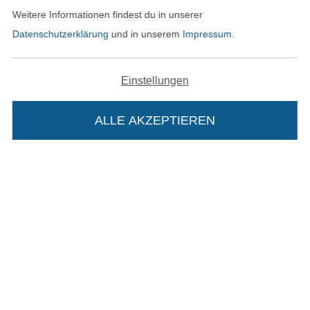
Weitere Informationen findest du in unserer
Unsere Versandpartner
Datenschutzerklärung
und in unserem
Impressum
.
Einstellungen
In den deutschen Shop wechseln (aktuell gewählt
ALLE AKZEPTIEREN
In deinen Warenkorb
Impressum
AGB
Datenschutz
Widerrufsrecht
Kontakt