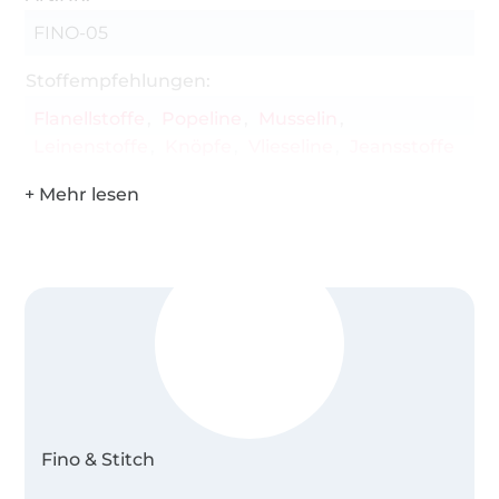
FINO-05
Stoffempfehlungen:
Flanellstoffe
Popeline
Musselin
Leinenstoffe
Knöpfe
Vlieseline
Jeansstoffe
Fino & Stitch