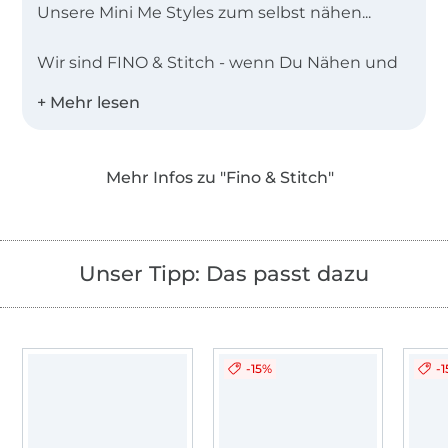
Unsere Mini Me Styles zum selbst nähen...
Wir sind FINO & Stitch - wenn Du Nähen und
#minimelooks liebst, bist Du hier genau
richtig. Endlich kannst Du Dir, Deinem Mini
und der restlichen Familie den passenden
#partnerlook selbst nähen. Unsere
Mehr Infos zu "Fino & Stitch"
selbsterklärenden Anleitungsvideos helfen Dir
dabei - egal ob Profi oder Anfänger. So ist pure
#nähliebe garantiert.
Unser Tipp: Das passt dazu
-15%
-