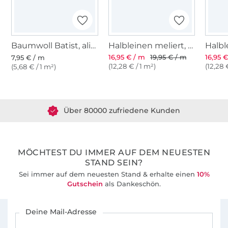
Baumwoll Batist, alice blau
Halbleinen meliert, blau
16,95 € / m
19,95 € / m
16,95 
7,95 € / m
(12,28 € / 1 m²)
(12,28 
(5,68 € / 1 m²)
Über 1.8 Millionen Meter Stoff versandfertig
Über 80000 zufriedene Kunden
36 Jahre Erfahrung
MÖCHTEST DU IMMER AUF DEM NEUESTEN
STAND SEIN?
Sei immer auf dem neuesten Stand & erhalte einen
10%
Gutschein
als Dankeschön.
Für den Stoffe Hemmers Newsletter anmelden
Deine Mail-Adresse