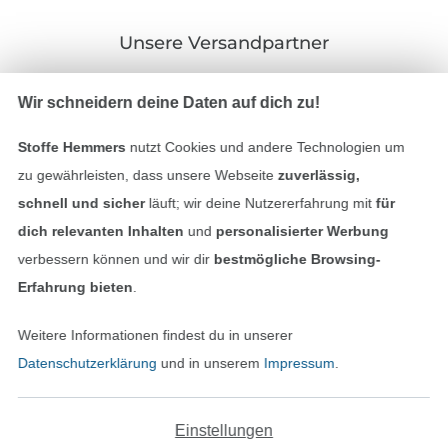
Unsere Versandpartner
Wir schneidern deine Daten auf dich zu!
Stoffe Hemmers
nutzt Cookies und andere Technologien um
In den deutschen Shop wechseln (aktuell gewählt
zu gewährleisten, dass unsere Webseite
zuverlässig,
schnell und sicher
läuft; wir deine Nutzererfahrung mit
für
Impressum
dich relevanten Inhalten
und
personalisierter Werbung
verbessern können und wir dir
bestmögliche Browsing-
AGB
Erfahrung bieten
.
Datenschutz
Weitere Informationen findest du in unserer
Datenschutzerklärung
und in unserem
Impressum
.
Widerrufsrecht
Kontakt
Einstellungen