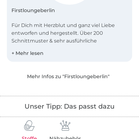
Firstloungeberlin
Für Dich mit Herzblut und ganz viel Liebe
entworfen und hergestellt. Über 200
Schnittmuster & sehr ausführliche
Anleitungen. Für kreative Nähbienchen, die
viel Spaß am Nähen haben und sich ein
nettes Miteinander und Freude wünschen
und sich von fertigen Lieblingsstücken
Mehr Infos zu "Firstloungeberlin"
inspirieren lassen möchten, ist unsere
Nähgruppe perfekt!
Aus einer dauernd währenden Leidenschaft
Unser Tipp: Das passt dazu
Kleidung zu verändern, umzugestalten und zu
nähen, Accessoires zu häkeln und Pullis zu
stricken ist meine pulsierende Lebensart
geworden. Da war das extravagante Studium
Stoffe
Nähzubehör