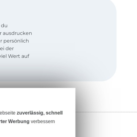
 du
r ausdrucken
r persönlich
ei der
viel Wert auf
lung.
lbst Anfänger
nachnähen.
Webseite
zuverlässig, schnell
erter Werbung
verbessern