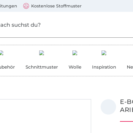
Zum Hauptinhalt springen
Weiter zur Suche
)
Visa, Mastercard, PayPal, Giropay, Kauf auf Rechnung, V
eitungen
Kostenlose Stoffmuster
ubehör
Schnittmuster
Wolle
Inspiration
Ne
E-B
ARI