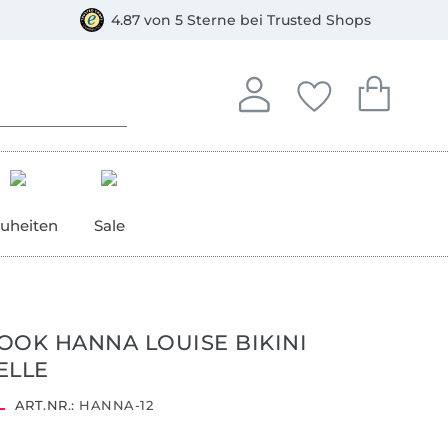
orkasse
4.87 von 5 Sterne bei Trusted Shops
In deinem Konto anmelden o
Du hast keine Artike
Du hast kein
Anmelden
Deine Favorite
Dein W
uheiten
Sale
OOK HANNA LOUISE BIKINI
ELLE
ART.NR.:
HANNA-12