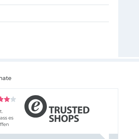
nate
t.
ass es
offen
gestreift
rt, dass