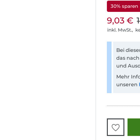
30% sparen
9,03 €
inkl. MwSt., 
Bei dies
das nach
und Ausd
Mehr Inf
unseren