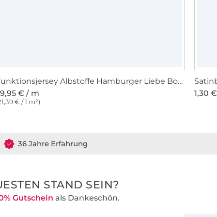
Funktionsjersey Albstoffe Hamburger Liebe Botanical Herbs, schwarz
Satin
9,95 € / m
1,30 €
21,39 € / 1 m²)
36 Jahre Erfahrung
ESTEN STAND SEIN?
0% Gutschein
als Dankeschön.