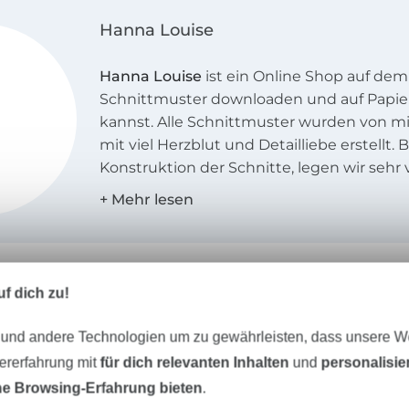
Hanna Louise
Hanna Louise
ist ein Online Shop auf dem
Schnittmuster downloaden und auf Papie
kannst. Alle Schnittmuster wurden von mi
mit viel Herzblut und Detailliebe erstellt. B
Konstruktion der Schnitte, legen wir sehr 
eine einfache und unkomplizierte Darstel
Mit der beilegenden Anleitung können se
die Kreationen einfach und verständlich 
f dich zu!
 und andere Technologien um zu gewährleisten, dass unsere 
zererfahrung mit
für dich relevanten Inhalten
und
personalisi
Unser Tipp: Das passt dazu
e Browsing-Erfahrung bieten
.