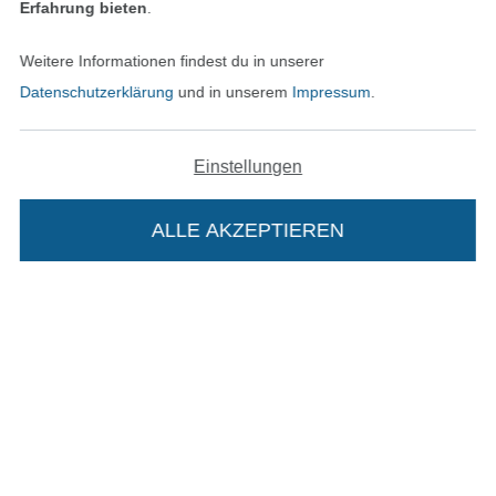
Erfahrung bieten
.
Unsere Versandpartner
Weitere Informationen findest du in unserer
Datenschutzerklärung
und in unserem
Impressum
.
Einstellungen
In den deutschen Shop wechseln (aktuell gewählt
ALLE AKZEPTIEREN
In deinen Warenkorb
Impressum
AGB
Datenschutz
Widerrufsrecht
Kontakt