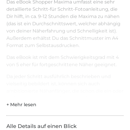
Das eBook Shopper Maxima umfasst eine sehr
detaillierte Schritt-für Schritt-Fotoanleitung, die
Dir hilft, in ca. 9-12 Stunden die Maxima zu nähen
(das ist ein Durchschnittswert, welcher abhängig
von deiner Näherfahrung und Schnelligkeit ist).
Außerdem erhältst Du das Schnittmuster im A4
Format zum Selbstausdrucken.
Das eBook ist mit dem Schwierigkeitsgrad mit 4
von 5 eher für fortgeschrittene Näher geeignet.
Da jeder Schritt ausführlich beschrieben und
vielseitig bebildert ist, können sich auch
ambitionierte Nähanfänger, die schon die ein oder
andere Tasche genäht haben, an die Maxima
wagen.
Das eBook umfasst:
Alle Details auf einen Blick
• Eine 83 seitige Schritt für Schritt Anleitung (mit