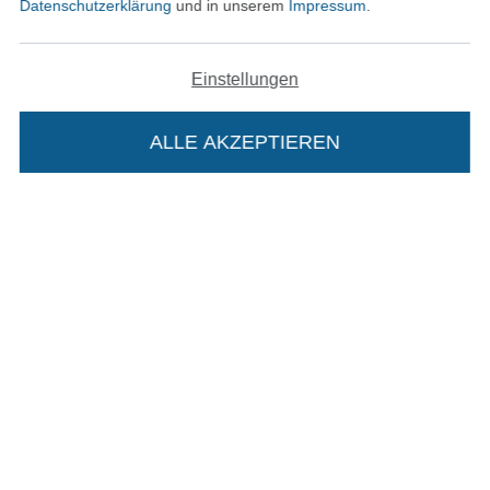
Datenschutzerklärung
und in unserem
Impressum
.
In den deutschen Shop wechseln (aktuell gewählt
Einstellungen
Impressum
ALLE AKZEPTIEREN
AGB
In deinen Warenkorb
Datenschutz
Widerrufsrecht
Kontakt
Bestellung widerrufen
Finde mehr Inspiration