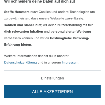
Wir schneidern deine Daten auf dich zu!
Impressum
Stoffe Hemmers
nutzt Cookies und andere Technologien um
zu gewährleisten, dass unsere Webseite
zuverlässig,
AGB
schnell und sicher
läuft; wir deine Nutzererfahrung mit
für
dich relevanten Inhalten
und
personalisierter Werbung
Datenschutz
verbessern können und wir dir
bestmögliche Browsing-
Widerrufsrecht
Erfahrung bieten
.
Kontakt
Weitere Informationen findest du in unserer
Datenschutzerklärung
und in unserem
Impressum
.
Bestellung widerrufen
Einstellungen
Finde mehr Inspiration
ALLE AKZEPTIEREN