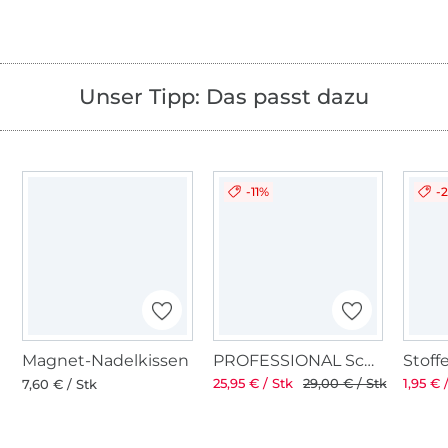
Unser Tipp: Das passt dazu
-11%
-
Magnet-Nadelkissen
PROFESSIONAL Schneiderschere 8" 21 cm
25,95 € / Stk
29,00 € / Stk
1,95 € 
7,60 € / Stk
Über 1.8 Millionen Meter Stoff versandfertig