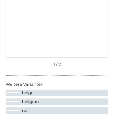
Weitere Varianten:
beige
hellgrau
rot