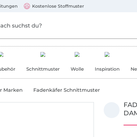
Zum Hauptinhalt springen
Weiter zur Suche
)
Visa, Mastercard, PayPal, Giropay, Kauf auf Rechnung, V
eitungen
Kostenlose Stoffmuster
ubehör
Schnittmuster
Wolle
Inspiration
Ne
r Marken
Fadenkäfer Schnittmuster
FAD
DA