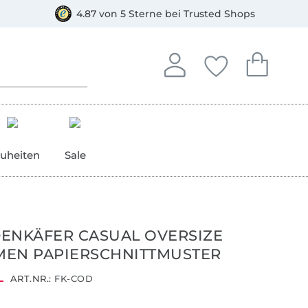
orkasse
4.87 von 5 Sterne bei Trusted Shops
In deinem Konto anmelden o
Du hast keine Artike
Du hast kein
Anmelden
Deine Favorite
Dein W
uheiten
Sale
ENKÄFER CASUAL OVERSIZE
MEN PAPIERSCHNITTMUSTER
ART.NR.:
FK-COD