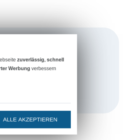
icht hinter
Webseite
zuverlässig, schnell
erter Werbung
verbessern
ntwerfe ich
e ganze Familie.
 Größen in
etestet. So
altete
ALLE AKZEPTIEREN
 sind.
n und der