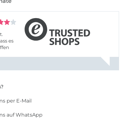
nate
t.
ass es
offen
gestreift
rt, dass
n?
ns per E-Mail
uns auf WhatsApp