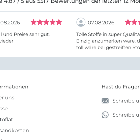
e 4.87 / 5 aus 5317 Bewertungen der letzten 12 Mo
.08.2026
07.08.2026
 und Preise sehr gut.
Tolle Stoffe in super Qualitä
wieder
Einzig anzumerken wäre, d
toll wäre bei gestreiften St
vielleicht längs- oder- quer
anzugeben. Mir ist es passie
ich nicht genug über die ...
ormationen
Hast du Frage
r uns
Schreibe u
sse
Schreibe 
toflat
sandkosten