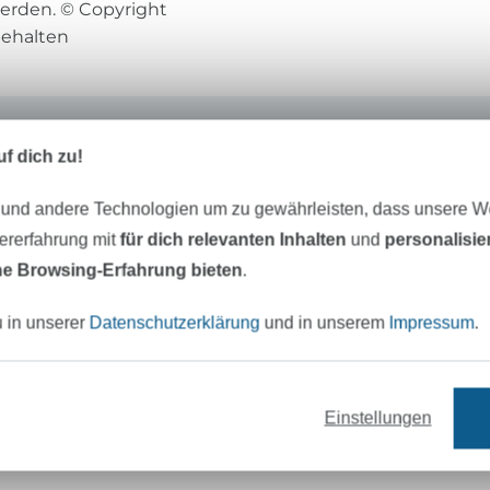
rden. © Copyright
behalten
Fadenkäfer
f dich zu!
Mein Name ist
Carolin
und ich bin das Ges
 und andere Technologien um zu gewährleisten, dass unsere 
dem Label
Fadenkäfer
.
zererfahrung mit
für dich relevanten Inhalten
und
personalisi
e Browsing-Erfahrung bieten
.
Zusammen mit meiner Schnittdirektrice e
tolle alltagstaugliche Schnittmuster für di
u in unserer
Datenschutzerklärung
und in unserem
Impressum
.
Alle Schnitte werden intensiv und in allen
einem großen Team auf Herz und Nieren g
entstehen hochwertige und liebevoll gest
Einstellungen
Schnittmuster, die einfach nachzuarbeiten
Bebilderte Schritt-für-Schritt-Anleitunge