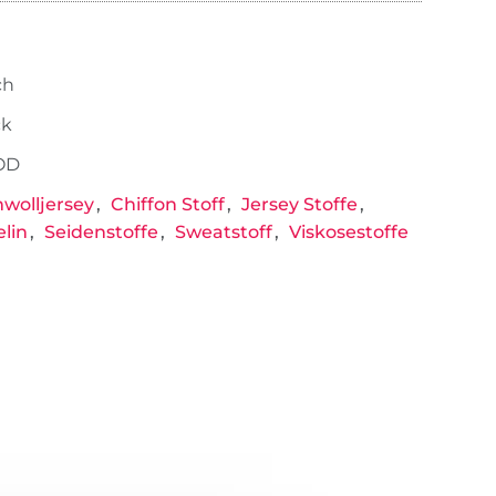
ch
ck
OD
wolljersey
Chiffon Stoff
Jersey Stoffe
lin
Seidenstoffe
Sweatstoff
Viskosestoffe