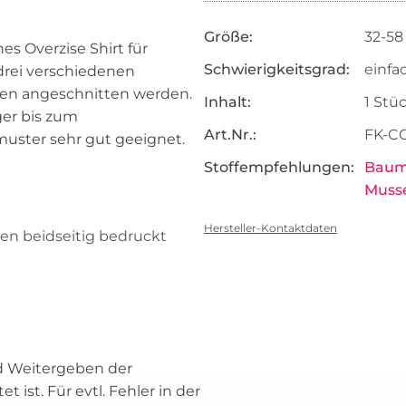
Größe:
32-58
s Overzise Shirt für
Schwierigkeitsgrad:
einfa
rei verschiedenen
en angeschnitten werden.
Inhalt:
1 Stü
ger bis zum
Art.Nr.:
FK-C
muster sehr gut geeignet.
Stoffempfehlungen:
Baum
Musse
Hersteller-Kontaktdaten
en beidseitig bedruckt
nd Weitergeben der
 ist. Für evtl. Fehler in der