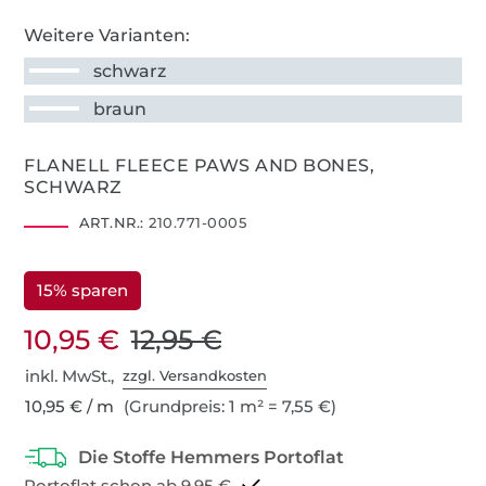
Weitere Varianten:
schwarz
braun
FLANELL FLEECE PAWS AND BONES,
SCHWARZ
ART.NR.:
210.771-0005
15% sparen
10,95 €
12,95 €
inkl. MwSt.,
zzgl. Versandkosten
10,95 € / m
(Grundpreis: 1 m² = 7,55 €)
Portoflat schon ab 9,95 €