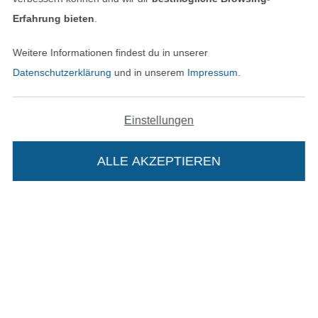
Unsere Versandpartner
Erfahrung bieten
.
Weitere Informationen findest du in unserer
Datenschutzerklärung
und in unserem
Impressum
.
In den deutschen Shop wechseln (aktuell gewählt
Einstellungen
Impressum
ALLE AKZEPTIEREN
AGB
Datenschutz
Widerrufsrecht
Die Stoffe Hemmers Portoflat:
Kontakt
Beschreibung:
Bestellung widerrufen