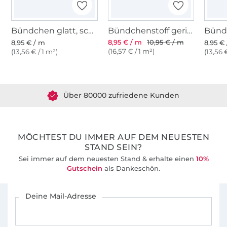
Bündchen glatt, schwarz
Bündchenstoff gerippt schwarz
8,95 € / m
10,95 € / m
8,95 € / m
8,95 €
(16,57 € / 1 m²)
(13,56 € / 1 m²)
(13,56 
Über 1.8 Millionen Meter Stoff versandfertig
Über 80000 zufriedene Kunden
36 Jahre Erfahrung
MÖCHTEST DU IMMER AUF DEM NEUESTEN
STAND SEIN?
Sei immer auf dem neuesten Stand & erhalte einen
10%
Gutschein
als Dankeschön.
Für den Stoffe Hemmers Newsletter anmelden
Deine Mail-Adresse