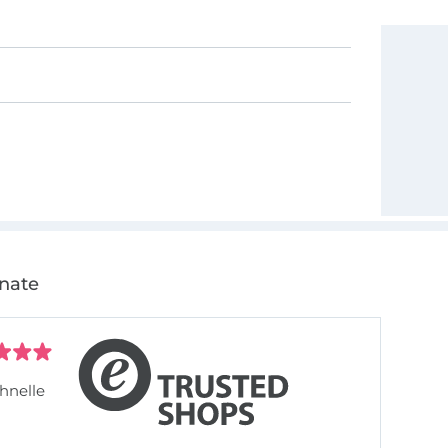
onate
hnelle