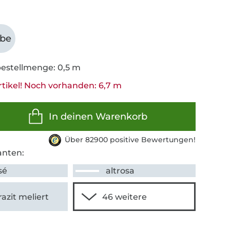
abe
estellmenge: 0,5 m
rtikel! Noch vorhanden: 6,7 m
In deinen Warenkorb
Über 82900 positive Bewertungen!
anten:
sé
altrosa
azit meliert