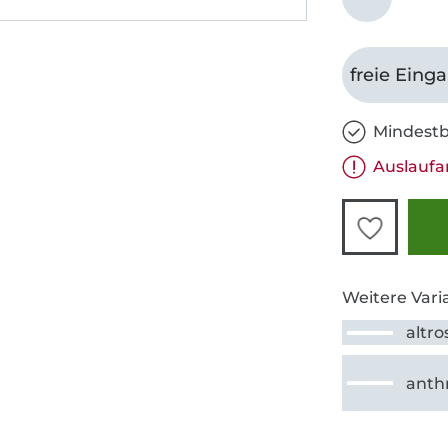
freie Eing
Mindestb
Auslaufa
Weitere Vari
altro
anthr