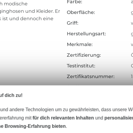
Farbe:
uch modische
ginghosen und Kleider. Er
Oberfläche:
ick ist und dennoch eine
Griff:
Herstellungsart:
Merkmale:
Zertifizierung:
Testinstitut:
Zertifikatsnummer:
Art.Nr.:
f dich zu!
Hersteller-Kontaktdaten
 und andere Technologien um zu gewährleisten, dass unsere 
zererfahrung mit
für dich relevanten Inhalten
und
personalisi
e Browsing-Erfahrung bieten
.