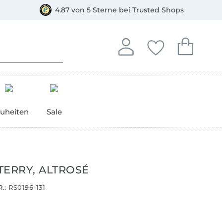
orkasse
4.87 von 5 Sterne bei Trusted Shops
In deinem Konto anmelden o
Du hast keine Artike
Du hast kein
Anmelden
Deine Favorite
Dein W
uheiten
Sale
TERRY, ALTROSÉ
.:
RS0196-131