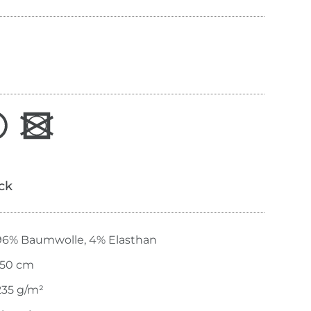
ick
96% Baumwolle, 4% Elasthan
150 cm
235 g/m²