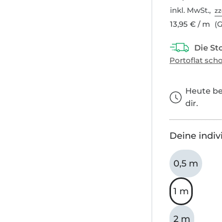
inkl. MwSt.,
zz
13,95 € / m
(G
Heute bes
dir.
Deine indiv
0,5 m
1 m
2 m