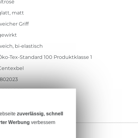
altrosé
glatt, matt
weicher Griff
gewirkt
weich, bi-elastisch
Öko-Tex-Standard 100 Produktklasse 1
Centexbel
1802023
RS0196-131
Webseite
zuverlässig, schnell
erter Werbung
verbessern