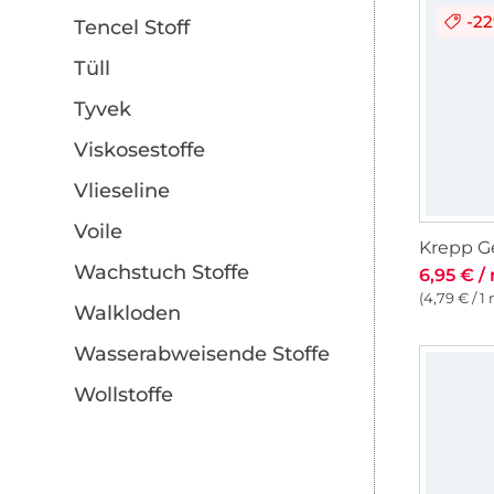
-2
Tencel Stoff
Tüll
Tyvek
Viskosestoffe
Vlieseline
Voile
Wachstuch Stoffe
6,95 € /
(4,79 € / 1
Walkloden
Wasserabweisende Stoffe
Wollstoffe