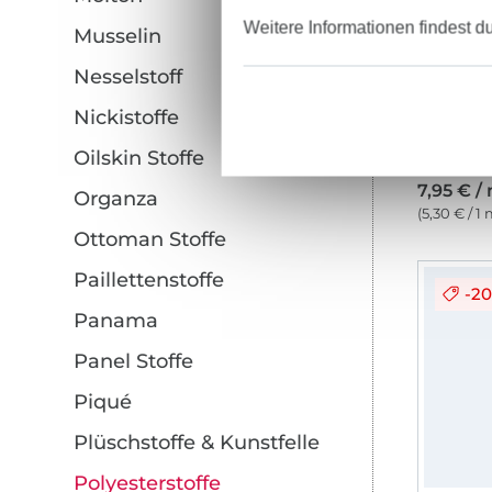
Weitere Informationen findest d
Musselin
Nesselstoff
Nickistoffe
Oilskin Stoffe
Stretch
7,95 € /
Organza
(5,30 € / 1 
Ottoman Stoffe
Paillettenstoffe
-2
Panama
Panel Stoffe
Piqué
Plüschstoffe & Kunstfelle
Polyesterstoffe