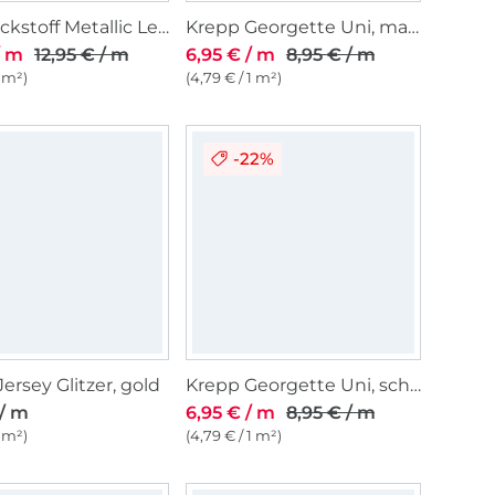
Feinstrickstoff Metallic Leo, natur
Krepp Georgette Uni, marineblau
/ m
12,95 € / m
6,95 € / m
8,95 € / m
1 m²)
(4,79 € / 1 m²)
-22%
Jersey Glitzer, gold
Krepp Georgette Uni, schwarz
 / m
6,95 € / m
8,95 € / m
1 m²)
(4,79 € / 1 m²)