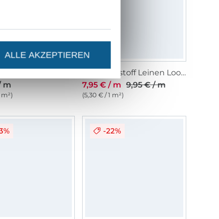
ALLE AKZEPTIEREN
Leichter Outdoorstoff Panama Uni, senfgelb
Polyesterstoff Leinen Look Stripes Melange, beige
/ m
7,95 € / m
9,95 € / m
1 m²)
(5,30 € / 1 m²)
23%
-22%