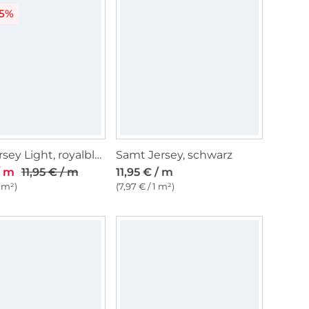
25%
Sportjersey Light, royalblau
Samt Jersey, schwarz
/ m
11,95 € / m
11,95 € / m
1 m²)
(7,97 € / 1 m²)