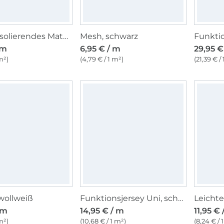
Thermoisolierendes Material, silber
Mesh, schwarz
 m
6,95 € / m
29,95 €
m²)
(4,79 € / 1 m²)
(21,39 € /
wollweiß
Funktionsjersey Uni, schwarz
 m
14,95 € / m
11,95 € 
m²)
(10,68 € / 1 m²)
(8,24 € / 