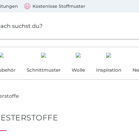
Zu den Produkten springen
Weiter zur Suche
)
Visa, Mastercard, PayPal, Giropay, Kauf auf Rechnung, V
eitungen
Kostenlose Stoffmuster
ubehör
Schnittmuster
Wolle
Inspiration
Ne
erstoffe
ESTERSTOFFE