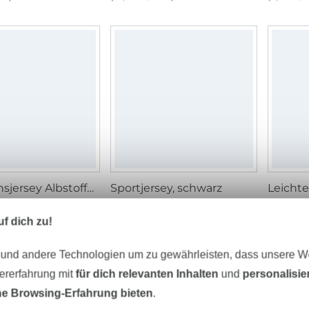
Funktionsjersey Albstoffe Hamburger Liebe Botanical Herbs, schwarz
Sportjersey, schwarz
/ m
14,95 € / m
11,95 € 
 m²)
(9,97 € / 1 m²)
(8,24 € / 
f dich zu!
 und andere Technologien um zu gewährleisten, dass unsere 
Ausverkauft
zererfahrung mit
für dich relevanten Inhalten
und
personalisi
e Browsing-Erfahrung bieten
.