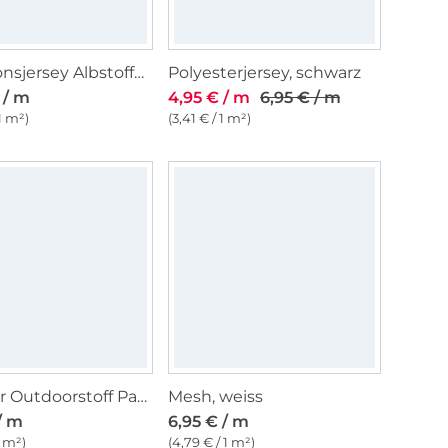
Funktionsjersey Albstoffe Hamburger Liebe Active Wear Rainbow Circles, schwarz
Polyesterjersey, schwarz
 / m
4,95 € / m
6,95 € / m
 1 m²)
(3,41 € / 1 m²)
Leichter Outdoorstoff Panama Uni, altpetrol
Mesh, weiss
/ m
6,95 € / m
1 m²)
(4,79 € / 1 m²)