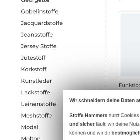
Georgette
Gobelinstoffe
Jacquardstoffe
Jeansstoffe
Jersey Stoffe
Jutestoff
Korkstoff
Kunstleder
Lackstoffe
29,95 € 
(21,39 € / 1
Wir schneidern deine Daten au
Leinenstoffe
Meshstoffe
Stoffe Hemmers
nutzt Cookies
und sicher
läuft; wir deine Nut
Modal
können und wir dir
bestmöglich
Molton