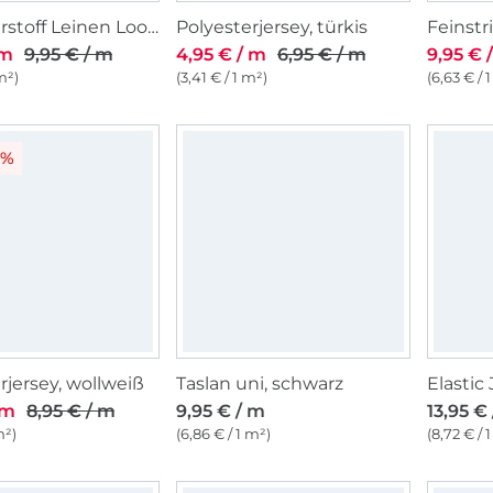
Polyesterstoff Leinen Look Stripes Melange, grau
Polyesterjersey, türkis
 m
9,95 € / m
4,95 € / m
6,95 € / m
9,95 € 
m²)
(3,41 € / 1 m²)
(6,63 € / 
5%
rjersey, wollweiß
Taslan uni, schwarz
Elastic 
 m
8,95 € / m
9,95 € / m
13,95 €
m²)
(6,86 € / 1 m²)
(8,72 € / 