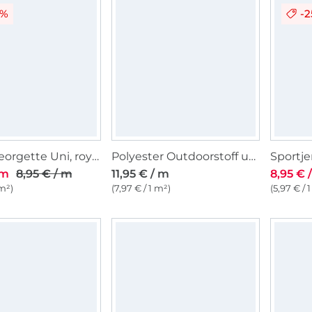
2%
-
Krepp Georgette Uni, royalblau
Polyester Outdoorstoff uni beige
 m
8,95 € / m
11,95 € / m
8,95 € 
 m²)
(7,97 € / 1 m²)
(5,97 € / 