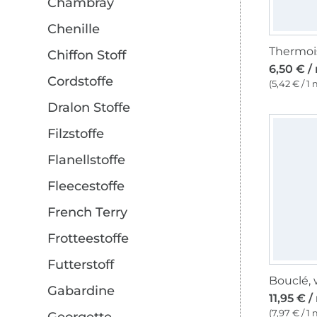
Chambray
Chenille
Chiffon Stoff
6,50 € /
Cordstoffe
(5,42 € / 1 
Dralon Stoffe
Filzstoffe
Flanellstoffe
Fleecestoffe
French Terry
Frotteestoffe
Futterstoff
Bouclé, 
Gabardine
11,95 € /
(7,97 € / 1 