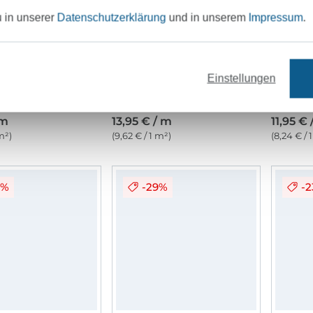
u in unserer
Datenschutzerklärung
und in unserem
Impressum
.
Einstellungen
 Bade-Mesh, weiss
Seersucker Stripes, marine
 m
13,95 € / m
11,95 € 
m²)
(9,62 € / 1 m²)
(8,24 € / 
0%
-29%
-