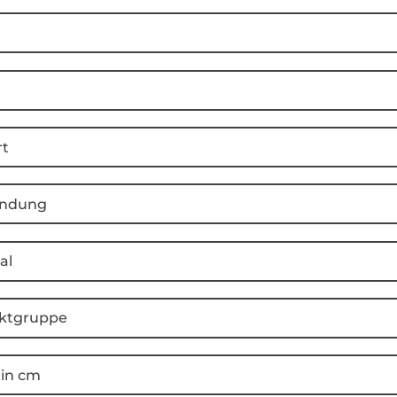
rt
ndung
al
ktgruppe
 in cm