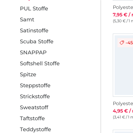
PUL Stoffe
7,95 € /
Samt
(5,30 € / 1 
Satinstoffe
Scuba Stoffe
-4
SNAPPAP
Softshell Stoffe
Spitze
Steppstoffe
Strickstoffe
Polyeste
Sweatstoff
4,95 € /
(3,41 € / 1 
Taftstoffe
Teddystoffe