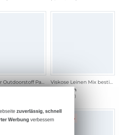
Leichter Outdoorstoff Panama Uni, beige
Viskose Leinen Mix bestickt Blümchen, natur
/ m
12,95 € / m
1 m²)
(9,25 € / 1 m²)
Webseite
zuverlässig, schnell
-20%
erter Werbung
verbessern