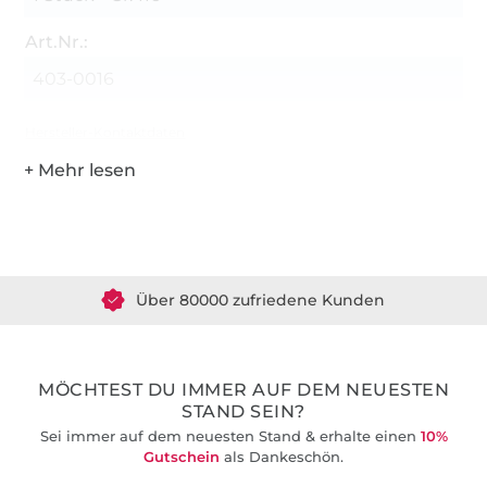
Art.Nr.:
403-0016
Hersteller-Kontaktdaten
Über 1.8 Millionen Meter Stoff versandfertig
Über 80000 zufriedene Kunden
36 Jahre Erfahrung
MÖCHTEST DU IMMER AUF DEM NEUESTEN
STAND SEIN?
Sei immer auf dem neuesten Stand & erhalte einen
10%
Gutschein
als Dankeschön.