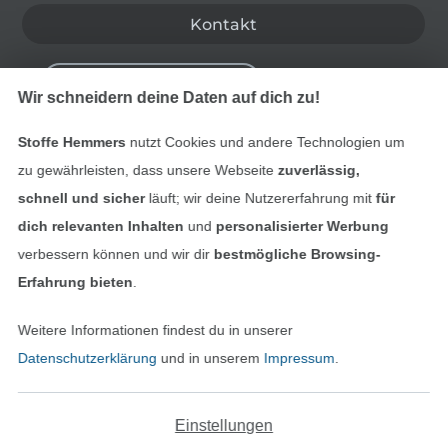
Kontakt
Bestellung widerrufen
Wir schneidern deine Daten auf dich zu!
Stoffe Hemmers
nutzt Cookies und andere Technologien um
Finde mehr Inspiration
zu gewährleisten, dass unsere Webseite
zuverlässig,
schnell und sicher
läuft; wir deine Nutzererfahrung mit
für
dich relevanten Inhalten
und
personalisierter Werbung
verbessern können und wir dir
bestmögliche Browsing-
Erfahrung bieten
.
Weitere Informationen findest du in unserer
Datenschutzerklärung
und in unserem
Impressum
.
Einstellungen
In den niederländischen Sh
In den französisch
Nederlands
Français