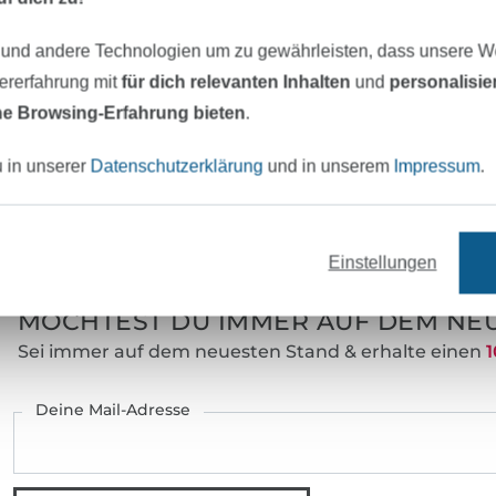
Farbe:
 und andere Technologien um zu gewährleisten, dass unsere 
Art.Nr.:
zererfahrung mit
für dich relevanten Inhalten
und
personalisi
e Browsing-Erfahrung bieten
.
Hersteller-Kontaktdaten
u in unserer
Datenschutzerklärung
und in unserem
Impressum
.
eter Stoff versandfertig
Über 80000 zufriedene Kunden
Einstellungen
MÖCHTEST DU IMMER AUF DEM NEU
Sei immer auf dem neuesten Stand & erhalte einen
1
Deine Mail-Adresse