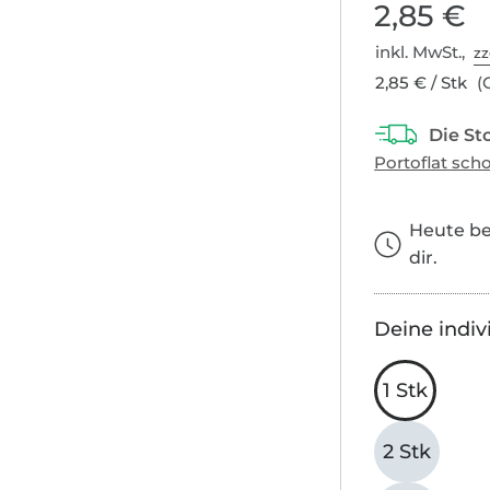
2,85 €
inkl. MwSt.,
zz
2,85 € / Stk
(G
Heute bes
dir.
Deine indiv
1 Stk
2 Stk