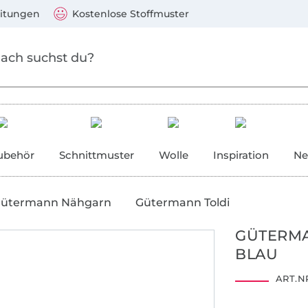
Zum Hauptinhalt springen
Weiter zur Suche
)
Visa, Mastercard, PayPal, Giropay, Kauf auf Rechnung, V
eitungen
Kostenlose Stoffmuster
ubehör
Schnittmuster
Wolle
Inspiration
Ne
ütermann Nähgarn
Gütermann Toldi
GÜTERMA
BLAU
ART.NR