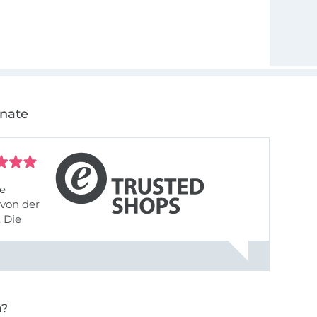
onate
fe
von der
 Die
liefert,
nach
einer Email mit der Bitte um ...
n?