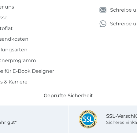
r uns
Schreibe u
sse
Schreibe 
toflat
sandkosten
lungsarten
rtnerprogramm
os für E-Book Designer
s & Karriere
Geprüfte Sicherheit
SSL-Verschl
ehr gut"
Sicheres Einka