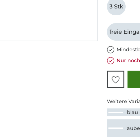
3 Stk
freie Eing
Mindestb
Nur noch
Weitere Vari
blau
aube