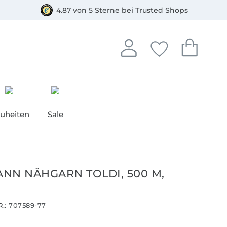
orkasse
4.87 von 5 Sterne bei Trusted Shops
In deinem Konto anmelden o
Du hast keine Artike
Du hast kein
Anmelden
Deine Favorite
Dein W
uheiten
Sale
NN NÄHGARN TOLDI, 500 M,
.:
707589-77