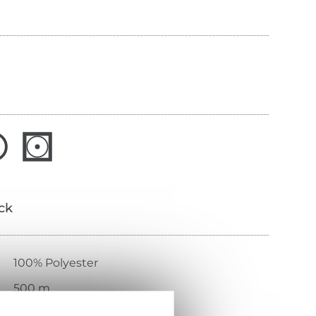
ick
100% Polyester
500 m
120