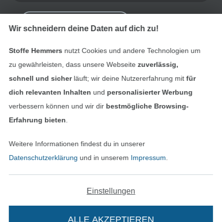
Bestellung widerrufen
Wir schneidern deine Daten auf dich zu!
Stoffe Hemmers
nutzt Cookies und andere Technologien um
Finde mehr Inspiration
zu gewährleisten, dass unsere Webseite
zuverlässig,
schnell und sicher
läuft; wir deine Nutzererfahrung mit
für
dich relevanten Inhalten
und
personalisierter Werbung
verbessern können und wir dir
bestmögliche Browsing-
Erfahrung bieten
.
Weitere Informationen findest du in unserer
Datenschutzerklärung
und in unserem
Impressum
.
Einstellungen
In den niederländischen Sh
In den französisch
Nederlands
Français
(France)
ALLE AKZEPTIEREN