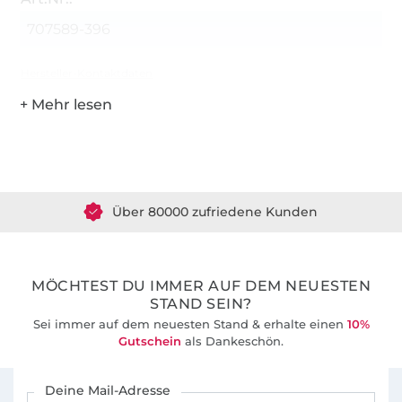
707589-396
Hersteller-Kontaktdaten
Über 1.8 Millionen Meter Stoff versandfertig
Über 80000 zufriedene Kunden
36 Jahre Erfahrung
MÖCHTEST DU IMMER AUF DEM NEUESTEN
STAND SEIN?
Sei immer auf dem neuesten Stand & erhalte einen
10%
Gutschein
als Dankeschön.
Für den Stoffe Hemmers Newsletter anmelden
Deine Mail-Adresse