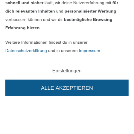
schnell und sicher
läuft; wir deine Nutzererfahrung mit
für
dich relevanten Inhalten
und
personalisierter Werbung
verbessern können und wir dir
bestmögliche Browsing-
Erfahrung bieten
.
Weitere Informationen findest du in unserer
Datenschutzerklärung
und in unserem
Impressum
.
Einstellungen
In den niederländischen Sh
In den französisch
Nederlands
Français
(France)
ALLE AKZEPTIEREN
Deutsch
Alle Preise inkl. der gesetzl. MwSt.
Die durchgestrichenen Preise entsprechen dem
bisherigen Preis bei Stoffe Hemmers.
Die Stoffe Hemmers Portoflat: