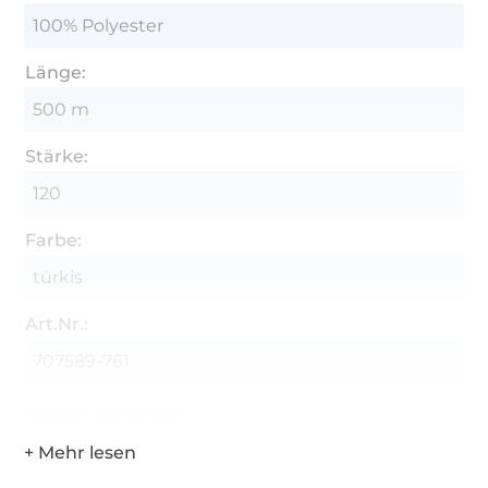
100% Polyester
Länge:
500 m
Stärke:
120
Farbe:
türkis
Art.Nr.:
707589-761
Hersteller-Kontaktdaten