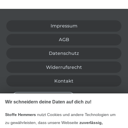
In den deutschen Shop wechseln (aktuell gewählt
Impressum
AGB
Datenschutz
Widerrufsrecht
Kontakt
Bestellung widerrufen
Wir schneidern deine Daten auf dich zu!
Stoffe Hemmers
nutzt Cookies und andere Technologien um
Finde mehr Inspiration
zu gewährleisten, dass unsere Webseite
zuverlässig,