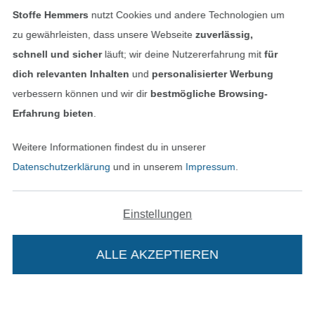
Stoffe Hemmers
nutzt Cookies und andere Technologien um
Finde mehr Inspiration
zu gewährleisten, dass unsere Webseite
zuverlässig,
schnell und sicher
läuft; wir deine Nutzererfahrung mit
für
dich relevanten Inhalten
und
personalisierter Werbung
verbessern können und wir dir
bestmögliche Browsing-
Erfahrung bieten
.
Weitere Informationen findest du in unserer
Datenschutzerklärung
und in unserem
Impressum
.
Einstellungen
In den niederländischen Sh
In den französisch
Nederlands
Français
(France)
ALLE AKZEPTIEREN
Deutsch
Alle Preise inkl. der gesetzl. MwSt.
Die durchgestrichenen Preise entsprechen dem
bisherigen Preis bei Stoffe Hemmers.