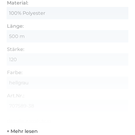
Material:
100% Polyester
Länge:
500 m
Stärke:
120
Farbe:
hellgrau
Art.Nr.:
707589-38
Hersteller-Kontaktdaten