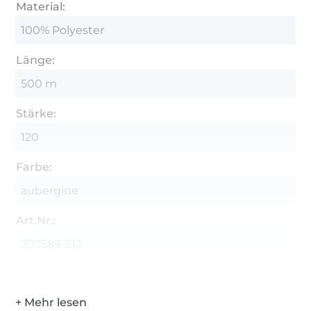
Material:
100% Polyester
Länge:
500 m
Stärke:
120
Farbe:
aubergine
Art.Nr.:
707589-512
Hersteller-Kontaktdaten