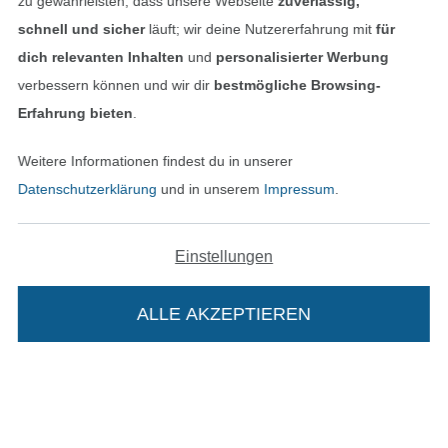
Finde mehr Inspiration
zu gewährleisten, dass unsere Webseite
zuverlässig,
schnell und sicher
läuft; wir deine Nutzererfahrung mit
für
dich relevanten Inhalten
und
personalisierter Werbung
verbessern können und wir dir
bestmögliche Browsing-
Erfahrung bieten
.
Weitere Informationen findest du in unserer
Datenschutzerklärung
und in unserem
Impressum
.
Einstellungen
In den niederländischen Sh
In den französisch
Nederlands
Français
(France)
ALLE AKZEPTIEREN
Deutsch
Alle Preise inkl. der gesetzl. MwSt.
Die durchgestrichenen Preise entsprechen dem
bisherigen Preis bei Stoffe Hemmers.