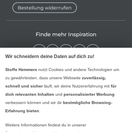
Bestellung widerrufen
Finde mehr Inspiration
Wir schneidern deine Daten auf dich zu!
Stoffe Hemmers
nutzt Cookies und andere Technologien um
zu gewährleisten, dass unsere Webseite
zuverlässig,
schnell und sicher
läuft; wir deine Nutzererfahrung mit
für
dich relevanten Inhalten
und
personalisierter Werbung
verbessern können und wir dir
bestmögliche Browsing-
In den niederländischen Sh
In den französisch
Nederlands
Français
Erfahrung bieten
.
(France)
Weitere Informationen findest du in unserer
Deutsch