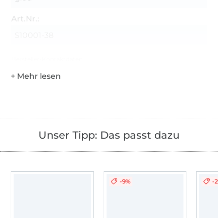
Art.Nr.:
S10001-38
Hersteller-Kontaktdaten
Unser Tipp: Das passt dazu
-9%
-