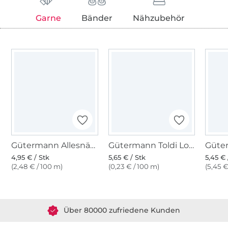
Garne
Bänder
Nähzubehör
Gütermann Allesnäher (000) schwarz
Gütermann Toldi Lock schwarz
4,95 € / Stk
5,65 € / Stk
5,45 € 
(2,48 € / 100 m)
(0,23 € / 100 m)
(5,45 €
Über 1.8 Millionen Meter Stoff versandfertig
Über 80000 zufriedene Kunden