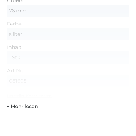
Größe:
76 mm
Farbe:
silber
Inhalt:
1 Stk.
Art.Nr.:
081605
Hersteller-Kontaktdaten