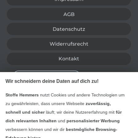
AGB
Datenschutz
Widerrufsrecht
Kontakt
Bestellung widerrufen
Wir schneidern deine Daten auf dich zu!
Stoffe Hemmers
nutzt Cookies und andere Technologien um
Finde mehr Inspiration
zu gewährleisten, dass unsere Webseite
zuverlässig,
schnell und sicher
läuft; wir deine Nutzererfahrung mit
für
dich relevanten Inhalten
und
personalisierter Werbung
verbessern können und wir dir
bestmögliche Browsing-