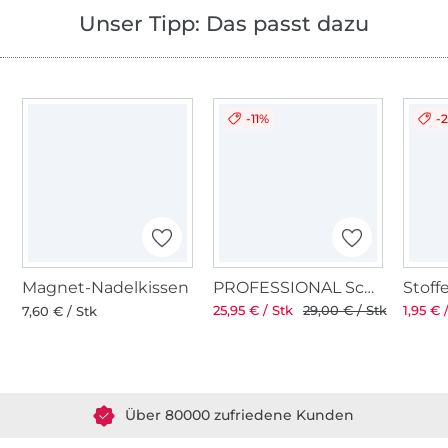
Unser Tipp: Das passt dazu
-11%
-
Magnet-Nadelkissen
PROFESSIONAL Schneiderschere 8" 21 cm
25,95 € / Stk
29,00 € / Stk
1,95 € 
7,60 € / Stk
Über 1.8 Millionen Meter Stoff versandfertig
Über 80000 zufriedene Kunden