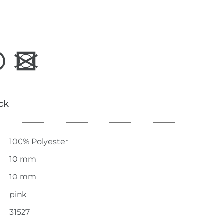
ick
100% Polyester
10 mm
10 mm
pink
31527