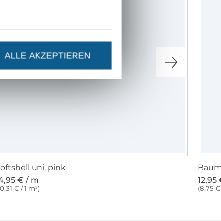
ALLE AKZEPTIEREN
oftshell uni, pink
Baumw
4,95 € / m
12,95 
10,31 € / 1 m²)
(8,75 € 