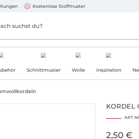
Zum Hauptinhalt springen
Weiter zur Suche
)
Visa, Mastercard, PayPal, Giropay, Kauf auf Rechnung, V
eitungen
Kostenlose Stoffmuster
ubehör
Schnittmuster
Wolle
Inspiration
Ne
umwollkordeln
KORDEL 
ART.NR
2,50 €