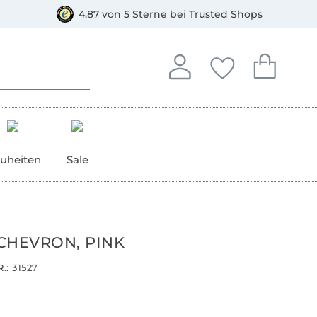
orkasse
4.87 von 5 Sterne bei Trusted Shops
In deinem Konto anmelden o
Du hast keine Artike
Du hast kein
Anmelden
Deine Favorite
Dein W
uheiten
Sale
CHEVRON, PINK
.:
31527