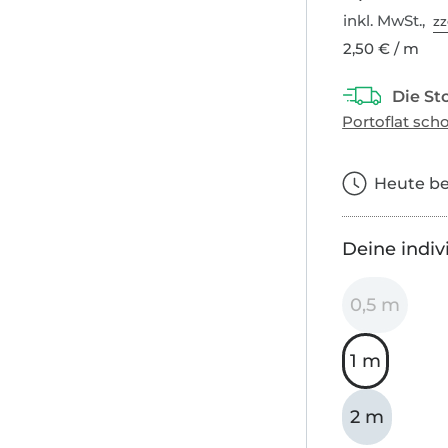
inkl. MwSt.,
zz
2,50 € / m
Heute bes
Deine indiv
0,5 m
1 m
2 m