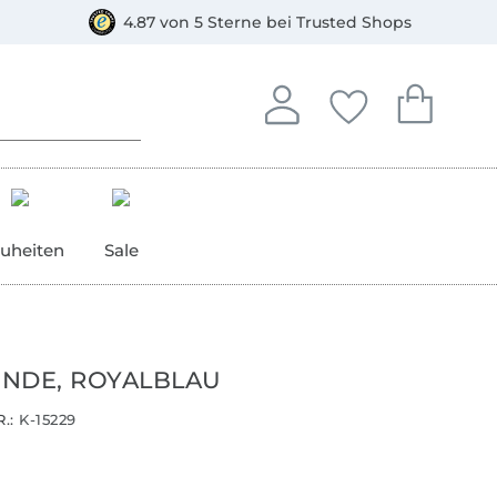
orkasse
4.87 von 5 Sterne bei Trusted Shops
In deinem Konto anmelden o
Du hast keine Artike
Du hast kein
Anmelden
Deine Favorite
Dein W
uheiten
Sale
NDE, ROYALBLAU
.:
K-15229