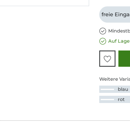
freie Eing
Mindestb
Auf Lage
Weitere Vari
blau
rot