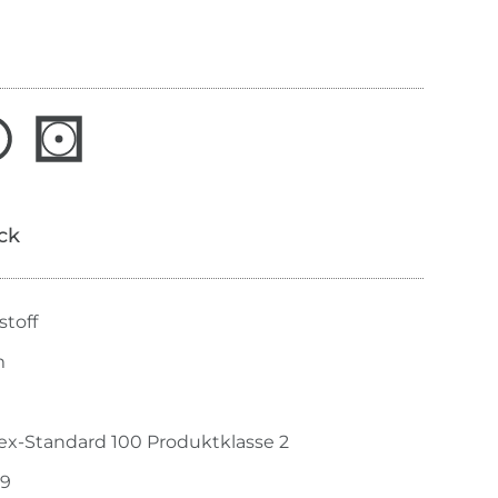
ick
stoff
m
ex-Standard 100 Produktklasse 2
29