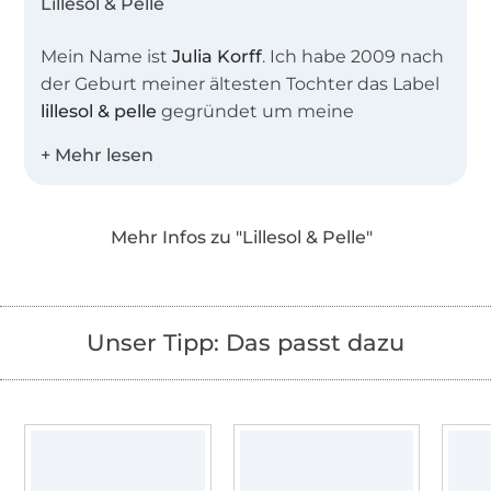
Lillesol & Pelle
Mein Name ist
Julia Korff
. Ich habe 2009 nach
der Geburt meiner ältesten Tochter das Label
lillesol & pelle
gegründet um meine
Leidenschaft, das Nähen und Erstellen von
Schnittmustern und Anleitungen mit
anderen Nähbegeisterten zu teilen. Heute
sind in unserem Shop weit mehr als 100
Mehr Infos zu "Lillesol & Pelle"
Schnittmuster als EBook oder
Papierschnittmuster erhältlich.
Die Schnittmuster sind besonders beliebt auf
Unser Tipp: Das passt dazu
Grund ihrer umfangreichen Schritt-für-Schritt-
Fotoanleitungen, die auch Nähanfängern zu
ersten Näherfolgen verhelfen. Zusätzlich
bieten wir für viele unserer Schnittmuster
auch Video-Nähanleitungen in unserem