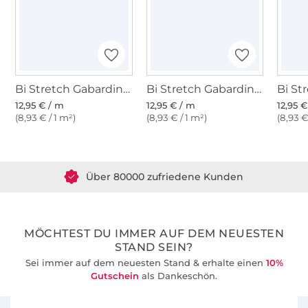
Youtube-Kanal an.
Bi Stretch Gabardine, bordeaux
Bi Stretch Gabardine, schwarz
12,95 € / m
12,95 € / m
12,95 
(8,93 € / 1 m²)
(8,93 € / 1 m²)
(8,93 €
Über 1.8 Millionen Meter Stoff versandfertig
Über 80000 zufriedene Kunden
36 Jahre Erfahrung
MÖCHTEST DU IMMER AUF DEM NEUESTEN
STAND SEIN?
Sei immer auf dem neuesten Stand & erhalte einen
10%
Gutschein
als Dankeschön.
Für den Stoffe Hemmers Newsletter anmelden