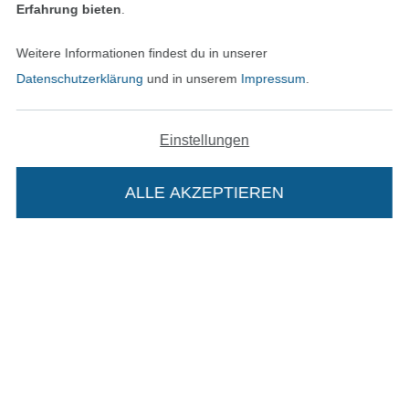
Erfahrung bieten
.
Weitere Informationen findest du in unserer
Unsere Versandpartner
Datenschutzerklärung
und in unserem
Impressum
.
Einstellungen
In den deutschen Shop wechseln (aktuell gewählt
ALLE AKZEPTIEREN
Impressum
AGB
Datenschutz
Die Stoffe Hemmers Portoflat:
Widerrufsrecht
Beschreibung: